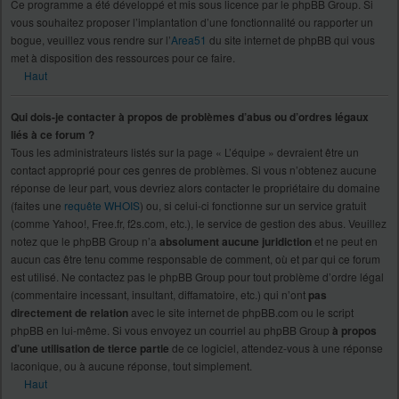
Ce programme a été développé et mis sous licence par le phpBB Group. Si
vous souhaitez proposer l’implantation d’une fonctionnalité ou rapporter un
bogue, veuillez vous rendre sur l’
Area51
du site internet de phpBB qui vous
met à disposition des ressources pour ce faire.
Haut
Qui dois-je contacter à propos de problèmes d’abus ou d’ordres légaux
liés à ce forum ?
Tous les administrateurs listés sur la page « L’équipe » devraient être un
contact approprié pour ces genres de problèmes. Si vous n’obtenez aucune
réponse de leur part, vous devriez alors contacter le propriétaire du domaine
(faites une
requête WHOIS
) ou, si celui-ci fonctionne sur un service gratuit
(comme Yahoo!, Free.fr, f2s.com, etc.), le service de gestion des abus. Veuillez
notez que le phpBB Group n’a
absolument aucune juridiction
et ne peut en
aucun cas être tenu comme responsable de comment, où et par qui ce forum
est utilisé. Ne contactez pas le phpBB Group pour tout problème d’ordre légal
(commentaire incessant, insultant, diffamatoire, etc.) qui n’ont
pas
directement de relation
avec le site internet de phpBB.com ou le script
phpBB en lui-même. Si vous envoyez un courriel au phpBB Group
à propos
d’une utilisation de tierce partie
de ce logiciel, attendez-vous à une réponse
laconique, ou à aucune réponse, tout simplement.
Haut