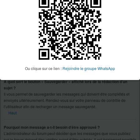
décision n’appartient qu’à l’administrateur du forum concerné, le phpBB
Group n’est en aucun cas responsable de ce qui est appliqué ou non. Pour
plus d’informations, veuillez contacter un administrateur du forum.
Haut
Comment puis-je rapporter des messages à un modérateur ?
Si l’administrateur du forum a activé cette fonctionnalité, un bouton à cette fin
devrait être affiché à côté du message que vous souhaitez rapporter. En
cliquant sur celui-ci, vous trouverez toutes les étapes nécessaires afin de
rapporter le message.
Haut
Ou clique sur ce lien :
Rejoindre le groupe WhatsApp
À quoi sert le bouton « Sauvegarder » affiché lors de la rédaction d’un
sujet ?
Il vous permet de sauvegarder les messages qui doivent être complétés et
envoyés ultérieurement. Rendez-vous sur votre panneau de contrôle de
l’utilisateur afin de recharger un message sauvegardé.
Haut
Pourquoi mon message a-t-il besoin d’être approuvé ?
L’administrateur du forum peut décider que les messages que vous publiez
sur le forum doivent être vérifiés avant d’être publiés. Il est également possible