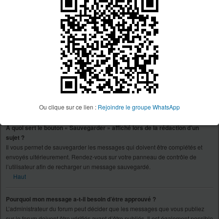
décision n’appartient qu’à l’administrateur du forum concerné, le phpBB
Group n’est en aucun cas responsable de ce qui est appliqué ou non. Pour
plus d’informations, veuillez contacter un administrateur du forum.
Haut
Comment puis-je rapporter des messages à un modérateur ?
Si l’administrateur du forum a activé cette fonctionnalité, un bouton à cette fin
devrait être affiché à côté du message que vous souhaitez rapporter. En
cliquant sur celui-ci, vous trouverez toutes les étapes nécessaires afin de
rapporter le message.
Haut
Ou clique sur ce lien :
Rejoindre le groupe WhatsApp
À quoi sert le bouton « Sauvegarder » affiché lors de la rédaction d’un
sujet ?
Il vous permet de sauvegarder les messages qui doivent être complétés et
envoyés ultérieurement. Rendez-vous sur votre panneau de contrôle de
l’utilisateur afin de recharger un message sauvegardé.
Haut
Pourquoi mon message a-t-il besoin d’être approuvé ?
L’administrateur du forum peut décider que les messages que vous publiez
sur le forum doivent être vérifiés avant d’être publiés. Il est également possible