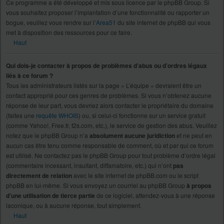
Ce programme a été développé et mis sous licence par le phpBB Group. Si
vous souhaitez proposer l’implantation d’une fonctionnalité ou rapporter un
bogue, veuillez vous rendre sur l’
Area51
du site internet de phpBB qui vous
met à disposition des ressources pour ce faire.
Haut
Qui dois-je contacter à propos de problèmes d’abus ou d’ordres légaux
liés à ce forum ?
Tous les administrateurs listés sur la page « L’équipe » devraient être un
contact approprié pour ces genres de problèmes. Si vous n’obtenez aucune
réponse de leur part, vous devriez alors contacter le propriétaire du domaine
(faites une
requête WHOIS
) ou, si celui-ci fonctionne sur un service gratuit
(comme Yahoo!, Free.fr, f2s.com, etc.), le service de gestion des abus. Veuillez
notez que le phpBB Group n’a
absolument aucune juridiction
et ne peut en
aucun cas être tenu comme responsable de comment, où et par qui ce forum
est utilisé. Ne contactez pas le phpBB Group pour tout problème d’ordre légal
(commentaire incessant, insultant, diffamatoire, etc.) qui n’ont
pas
directement de relation
avec le site internet de phpBB.com ou le script
phpBB en lui-même. Si vous envoyez un courriel au phpBB Group
à propos
d’une utilisation de tierce partie
de ce logiciel, attendez-vous à une réponse
laconique, ou à aucune réponse, tout simplement.
Haut