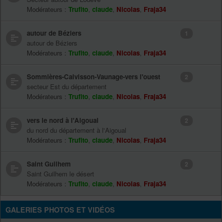
Modérateurs :
Trufito
,
claude
,
Nicolas
,
Fraja34
autour de Béziers
1
autour de Béziers
Modérateurs :
Trufito
,
claude
,
Nicolas
,
Fraja34
Sommières-Calvisson-Vaunage-vers l'ouest
2
secteur Est du département
Modérateurs :
Trufito
,
claude
,
Nicolas
,
Fraja34
vers le nord à l'Aigoual
2
du nord du département à l'Aigoual
Modérateurs :
Trufito
,
claude
,
Nicolas
,
Fraja34
Saint Guilhem
2
Saint Guilhem le désert
Modérateurs :
Trufito
,
claude
,
Nicolas
,
Fraja34
GALERIES PHOTOS ET VIDÉOS