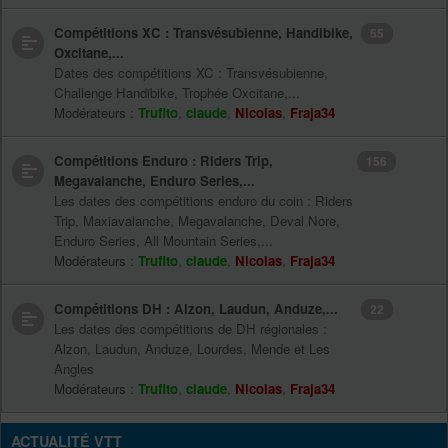
Compétitions XC : Transvésubienne, Handibike,
55
Oxcitane,...
Dates des compétitions XC : Transvésubienne,
Challenge Handibike, Trophée Oxcitane,...
Modérateurs :
Trufito
,
claude
,
Nicolas
,
Fraja34
Compétitions Enduro : Riders Trip,
156
Megavalanche, Enduro Series,...
Les dates des compétitions enduro du coin : Riders
Trip, Maxiavalanche, Megavalanche, Deval Nore,
Enduro Series, All Mountain Series,...
Modérateurs :
Trufito
,
claude
,
Nicolas
,
Fraja34
Compétitions DH : Alzon, Laudun, Anduze,...
22
Les dates des compétitions de DH régionales :
Alzon, Laudun, Anduze, Lourdes, Mende et Les
Angles
Modérateurs :
Trufito
,
claude
,
Nicolas
,
Fraja34
ACTUALITÉ VTT