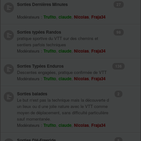
Sorties Dernières Minutes
27
Modérateurs :
Trufito
,
claude
,
Nicolas
,
Fraja34
Sorties typées Randos
98
pratique sportive du VTT sur des chemins et
sentiers parfois techniques
Modérateurs :
Trufito
,
claude
,
Nicolas
,
Fraja34
Sorties Typées Enduros
136
Descentes engagées, pratique confirmée de VTT
Modérateurs :
Trufito
,
claude
,
Nicolas
,
Fraja34
Sorties balades
2
Le but n'est pas la technique mais la découverte d
un lieux ou d une jolie nature avec le VTT comme
moyen de déplacement, sans difficulté particulière
sauf momentanée.
Modérateurs :
Trufito
,
claude
,
Nicolas
,
Fraja34
Sorties DH-Freeride
5