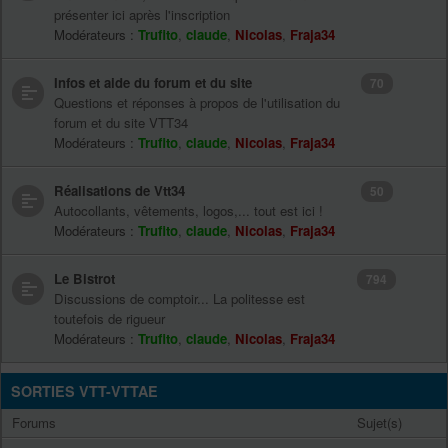
présenter ici après l'inscription
Modérateurs :
Trufito
,
claude
,
Nicolas
,
Fraja34
Infos et aide du forum et du site
70
Questions et réponses à propos de l'utilisation du
forum et du site VTT34
Modérateurs :
Trufito
,
claude
,
Nicolas
,
Fraja34
Réalisations de Vtt34
50
Autocollants, vêtements, logos,... tout est ici !
Modérateurs :
Trufito
,
claude
,
Nicolas
,
Fraja34
Le Bistrot
794
Discussions de comptoir... La politesse est
toutefois de rigueur
Modérateurs :
Trufito
,
claude
,
Nicolas
,
Fraja34
SORTIES VTT-VTTAE
Forums
Sujet(s)