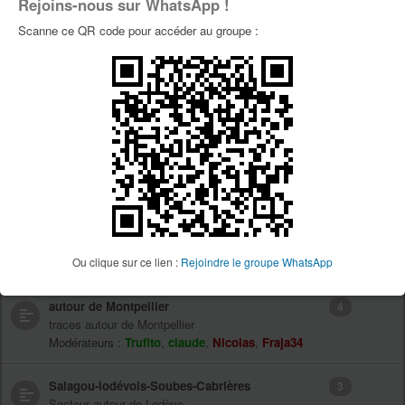
Rejoins-nous sur WhatsApp !
Forums
Sujet(s)
Scanne ce QR code pour accéder au groupe :
Les coins où vous roulez
267
Venez nous décrire les coins où vous aimez bien
aller rouler
Modérateurs :
Trufito
,
claude
,
Nicolas
,
Fraja34
Gardiole
0
les traces sur la Gardiole
Modérateurs :
Trufito
,
claude
,
Nicolas
,
Fraja34
Caroux-Naudech-Lamalou
2
les traces de ce secteur
Ou clique sur ce lien :
Rejoindre le groupe WhatsApp
Modérateurs :
Trufito
,
claude
,
Nicolas
,
Fraja34
autour de Montpellier
4
traces autour de Montpellier
Modérateurs :
Trufito
,
claude
,
Nicolas
,
Fraja34
Salagou-lodévois-Soubes-Cabrières
3
Secteur autour de Lodève