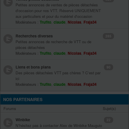
Petites annonces de ventes de pièces détachées
d'occasion pour nos VTT. Réservé UNIQUEMENT
aux particuliers et pour du matériel d'occasion
Modérateurs :
Trufito
,
claude
,
Nicolas
,
Fraja34
Recherches diverses
285
Petites annonces de recherche de VTT ou de
pièces détachées
Modérateurs :
Trufito
,
claude
,
Nicolas
,
Fraja34
Liens et bons plans
90
Des pièces détachées VTT pas chères ? C'est par
ici
Modérateurs :
Trufito
,
claude
,
Nicolas
,
Fraja34
NOS PARTENAIRES
Forums
Sujet(s)
Winbike
22
N'hésitez pas à contacter Alex de Winbike Mauguio