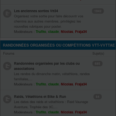
Les anciennes sorties Vtt34
1942
Organisez votre sortie pour faire découvrir vos
chemins aux autres membres. privilégiez les
nouvelles rubriques pour poster.
Modérateurs :
Trufito
,
claude
,
Nicolas
,
Fraja34
RANDONNÉES ORGANISÉES OU COMPÉTITIONS VTT-VVTTAE
Forums
Sujet(s)
Randonnées organisées par les clubs ou
685
associations
Les randos du dimanche matin, vétathlons, randos
familiales,...
Modérateurs :
Trufito
,
claude
,
Nicolas
,
Fraja34
Raids, Vétathlons et Bike & Run
64
Les dates des raids et vétathlons : Raid Vaunage
Aventure, Trophée des 3C,...
Modérateurs :
Trufito
,
claude
,
Nicolas
,
Fraja34