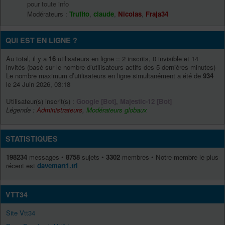
pour toute info
Modérateurs :
Trufito
,
claude
,
Nicolas
,
Fraja34
QUI EST EN LIGNE ?
Au total, il y a
16
utilisateurs en ligne :: 2 inscrits, 0 invisible et 14
invités (basé sur le nombre d’utilisateurs actifs des 5 dernières minutes)
Le nombre maximum d’utilisateurs en ligne simultanément a été de
934
le 24 Juin 2026, 03:18
Utilisateur(s) inscrit(s) :
Google [Bot]
,
Majestic-12 [Bot]
Légende :
Administrateurs
,
Modérateurs globaux
STATISTIQUES
198234
messages •
8758
sujets •
3302
membres • Notre membre le plus
récent est
davemart1.tri
VTT34
Site Vtt34