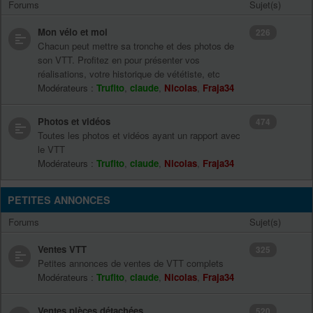
Forums
Sujet(s)
Mon vélo et moi
226
Chacun peut mettre sa tronche et des photos de
son VTT. Profitez en pour présenter vos
réalisations, votre historique de vététiste, etc
Modérateurs :
Trufito
,
claude
,
Nicolas
,
Fraja34
Photos et vidéos
474
Toutes les photos et vidéos ayant un rapport avec
le VTT
Modérateurs :
Trufito
,
claude
,
Nicolas
,
Fraja34
PETITES ANNONCES
Forums
Sujet(s)
Ventes VTT
325
Petites annonces de ventes de VTT complets
Modérateurs :
Trufito
,
claude
,
Nicolas
,
Fraja34
Ventes pièces détachées
520