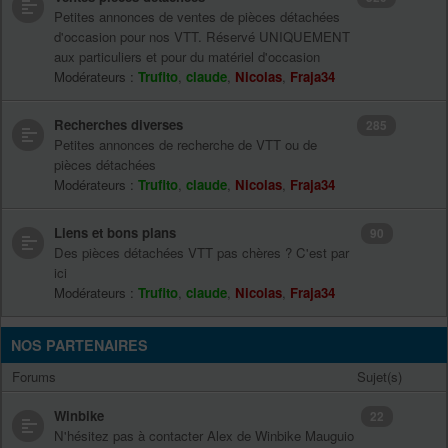
Petites annonces de ventes de pièces détachées
d'occasion pour nos VTT. Réservé UNIQUEMENT
aux particuliers et pour du matériel d'occasion
Modérateurs :
Trufito
,
claude
,
Nicolas
,
Fraja34
Recherches diverses
285
Petites annonces de recherche de VTT ou de
pièces détachées
Modérateurs :
Trufito
,
claude
,
Nicolas
,
Fraja34
Liens et bons plans
90
Des pièces détachées VTT pas chères ? C'est par
ici
Modérateurs :
Trufito
,
claude
,
Nicolas
,
Fraja34
NOS PARTENAIRES
Forums
Sujet(s)
Winbike
22
N'hésitez pas à contacter Alex de Winbike Mauguio