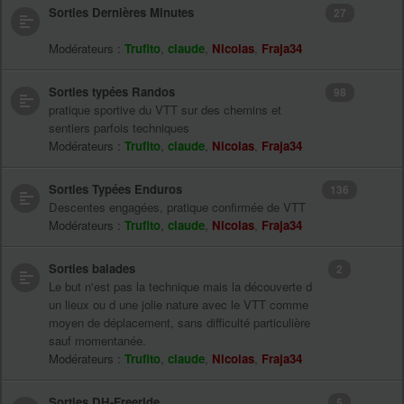
Sorties Dernières Minutes
27
Modérateurs :
Trufito
,
claude
,
Nicolas
,
Fraja34
Sorties typées Randos
98
pratique sportive du VTT sur des chemins et
sentiers parfois techniques
Modérateurs :
Trufito
,
claude
,
Nicolas
,
Fraja34
Sorties Typées Enduros
136
Descentes engagées, pratique confirmée de VTT
Modérateurs :
Trufito
,
claude
,
Nicolas
,
Fraja34
Sorties balades
2
Le but n'est pas la technique mais la découverte d
un lieux ou d une jolie nature avec le VTT comme
moyen de déplacement, sans difficulté particulière
sauf momentanée.
Modérateurs :
Trufito
,
claude
,
Nicolas
,
Fraja34
Sorties DH-Freeride
5