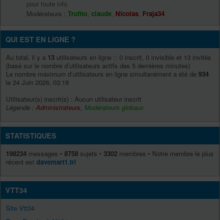
pour toute info
Modérateurs :
Trufito
,
claude
,
Nicolas
,
Fraja34
QUI EST EN LIGNE ?
Au total, il y a
13
utilisateurs en ligne :: 0 inscrit, 0 invisible et 13 invités
(basé sur le nombre d’utilisateurs actifs des 5 dernières minutes)
Le nombre maximum d’utilisateurs en ligne simultanément a été de
934
le 24 Juin 2026, 03:18
Utilisateur(s) inscrit(s) : Aucun utilisateur inscrit
Légende :
Administrateurs
,
Modérateurs globaux
STATISTIQUES
198234
messages •
8758
sujets •
3302
membres • Notre membre le plus
récent est
davemart1.tri
VTT34
Site Vtt34