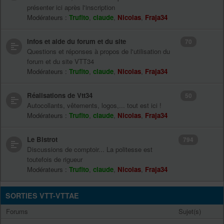
présenter ici après l'inscription
Modérateurs :
Trufito
,
claude
,
Nicolas
,
Fraja34
Infos et aide du forum et du site
70
Questions et réponses à propos de l'utilisation du
forum et du site VTT34
Modérateurs :
Trufito
,
claude
,
Nicolas
,
Fraja34
Réalisations de Vtt34
50
Autocollants, vêtements, logos,... tout est ici !
Modérateurs :
Trufito
,
claude
,
Nicolas
,
Fraja34
Le Bistrot
794
Discussions de comptoir... La politesse est
toutefois de rigueur
Modérateurs :
Trufito
,
claude
,
Nicolas
,
Fraja34
SORTIES VTT-VTTAE
Forums
Sujet(s)