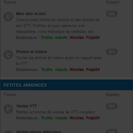
Forums
Sujet(s)
Mon vélo et moi
226
Chacun peut mettre sa tronche et des photos de
son VTT. Profitez en pour présenter vos
réalisations, votre historique de vététiste, etc
Modérateurs :
Trufito
,
claude
,
Nicolas
,
Fraja34
Photos et vidéos
474
Toutes les photos et vidéos ayant un rapport avec
le VTT
Modérateurs :
Trufito
,
claude
,
Nicolas
,
Fraja34
PETITES ANNONCES
Forums
Sujet(s)
Ventes VTT
325
Petites annonces de ventes de VTT complets
Modérateurs :
Trufito
,
claude
,
Nicolas
,
Fraja34
Ventes pièces détachées
520