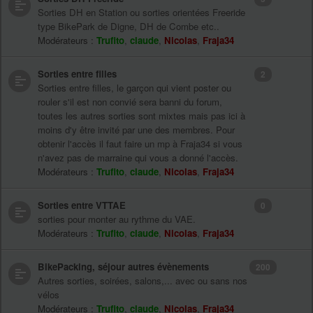
Sorties DH en Station ou sorties orientées Freeride
type BikePark de Digne, DH de Combe etc..
Modérateurs :
Trufito
,
claude
,
Nicolas
,
Fraja34
Sorties entre filles
2
Sorties entre filles, le garçon qui vient poster ou
rouler s'il est non convié sera banni du forum,
toutes les autres sorties sont mixtes mais pas ici à
moins d'y être invité par une des membres. Pour
obtenir l'accès il faut faire un mp à Fraja34 si vous
n'avez pas de marraine qui vous a donné l'accès.
Modérateurs :
Trufito
,
claude
,
Nicolas
,
Fraja34
Sorties entre VTTAE
0
sorties pour monter au rythme du VAE.
Modérateurs :
Trufito
,
claude
,
Nicolas
,
Fraja34
BikePacking, séjour autres évènements
200
Autres sorties, soirées, salons,... avec ou sans nos
vélos
Modérateurs :
Trufito
,
claude
,
Nicolas
,
Fraja34