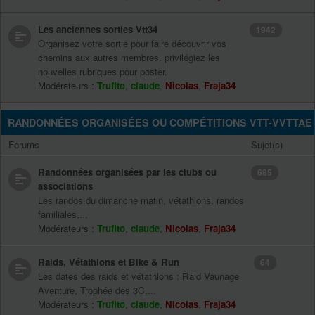
Les anciennes sorties Vtt34
1942
Organisez votre sortie pour faire découvrir vos
chemins aux autres membres. privilégiez les
nouvelles rubriques pour poster.
Modérateurs :
Trufito
,
claude
,
Nicolas
,
Fraja34
RANDONNÉES ORGANISÉES OU COMPÉTITIONS VTT-VVTTAE
Forums
Sujet(s)
Randonnées organisées par les clubs ou
685
associations
Les randos du dimanche matin, vétathlons, randos
familiales,...
Modérateurs :
Trufito
,
claude
,
Nicolas
,
Fraja34
Raids, Vétathlons et Bike & Run
64
Les dates des raids et vétathlons : Raid Vaunage
Aventure, Trophée des 3C,...
Modérateurs :
Trufito
,
claude
,
Nicolas
,
Fraja34