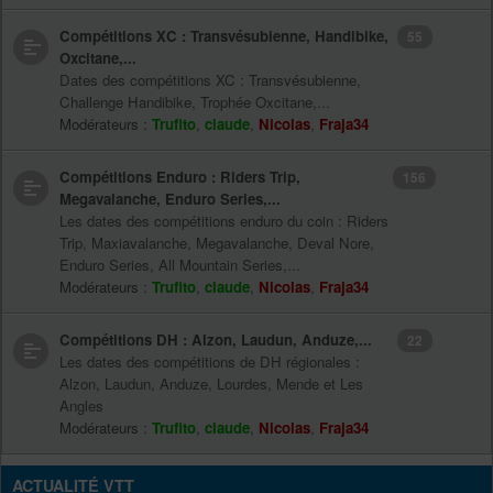
Compétitions XC : Transvésubienne, Handibike,
55
Oxcitane,...
Dates des compétitions XC : Transvésubienne,
Challenge Handibike, Trophée Oxcitane,...
Modérateurs :
Trufito
,
claude
,
Nicolas
,
Fraja34
Compétitions Enduro : Riders Trip,
156
Megavalanche, Enduro Series,...
Les dates des compétitions enduro du coin : Riders
Trip, Maxiavalanche, Megavalanche, Deval Nore,
Enduro Series, All Mountain Series,...
Modérateurs :
Trufito
,
claude
,
Nicolas
,
Fraja34
Compétitions DH : Alzon, Laudun, Anduze,...
22
Les dates des compétitions de DH régionales :
Alzon, Laudun, Anduze, Lourdes, Mende et Les
Angles
Modérateurs :
Trufito
,
claude
,
Nicolas
,
Fraja34
ACTUALITÉ VTT