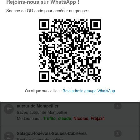
Rejoins-nous sur WhatsApp !
Forums
Sujet(s)
Scanne ce QR code pour accéder au groupe :
Les coins où vous roulez
267
Venez nous décrire les coins où vous aimez bien
aller rouler
Modérateurs :
Trufito
,
claude
,
Nicolas
,
Fraja34
Gardiole
0
les traces sur la Gardiole
Modérateurs :
Trufito
,
claude
,
Nicolas
,
Fraja34
Caroux-Naudech-Lamalou
2
les traces de ce secteur
Ou clique sur ce lien :
Rejoindre le groupe WhatsApp
Modérateurs :
Trufito
,
claude
,
Nicolas
,
Fraja34
autour de Montpellier
4
traces autour de Montpellier
Modérateurs :
Trufito
,
claude
,
Nicolas
,
Fraja34
Salagou-lodévois-Soubes-Cabrières
3
Secteur autour de Lodève