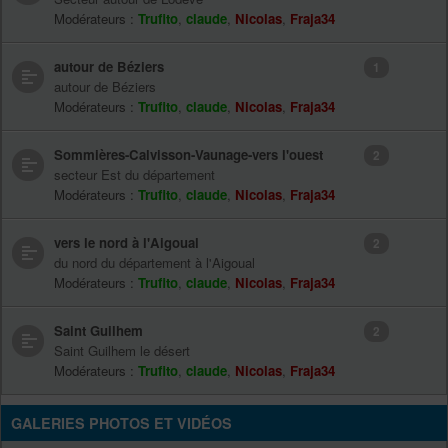
Modérateurs :
Trufito
,
claude
,
Nicolas
,
Fraja34
autour de Béziers
1
autour de Béziers
Modérateurs :
Trufito
,
claude
,
Nicolas
,
Fraja34
Sommières-Calvisson-Vaunage-vers l'ouest
2
secteur Est du département
Modérateurs :
Trufito
,
claude
,
Nicolas
,
Fraja34
vers le nord à l'Aigoual
2
du nord du département à l'Aigoual
Modérateurs :
Trufito
,
claude
,
Nicolas
,
Fraja34
Saint Guilhem
2
Saint Guilhem le désert
Modérateurs :
Trufito
,
claude
,
Nicolas
,
Fraja34
GALERIES PHOTOS ET VIDÉOS