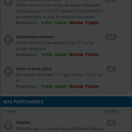
Petites annonces de ventes de pièces détachées
d'occasion pour nos VTT. Réservé UNIQUEMENT
aux particuliers et pour du matériel d'occasion
Modérateurs :
Trufito
,
claude
,
Nicolas
,
Fraja34
Recherches diverses
285
Petites annonces de recherche de VTT ou de
pièces détachées
Modérateurs :
Trufito
,
claude
,
Nicolas
,
Fraja34
Liens et bons plans
90
Des pièces détachées VTT pas chères ? C'est par
ici
Modérateurs :
Trufito
,
claude
,
Nicolas
,
Fraja34
NOS PARTENAIRES
Forums
Sujet(s)
Winbike
22
N'hésitez pas à contacter Alex de Winbike Mauguio