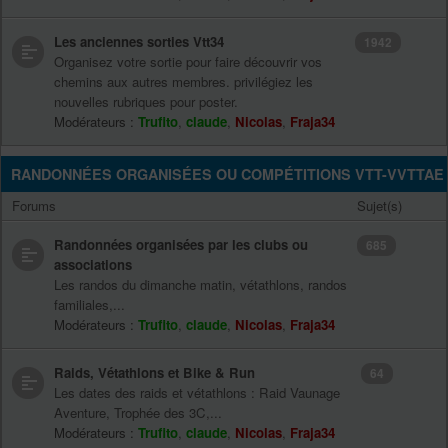
Les anciennes sorties Vtt34
1942
Organisez votre sortie pour faire découvrir vos
chemins aux autres membres. privilégiez les
nouvelles rubriques pour poster.
Modérateurs :
Trufito
,
claude
,
Nicolas
,
Fraja34
RANDONNÉES ORGANISÉES OU COMPÉTITIONS VTT-VVTTAE
Forums
Sujet(s)
Randonnées organisées par les clubs ou
685
associations
Les randos du dimanche matin, vétathlons, randos
familiales,...
Modérateurs :
Trufito
,
claude
,
Nicolas
,
Fraja34
Raids, Vétathlons et Bike & Run
64
Les dates des raids et vétathlons : Raid Vaunage
Aventure, Trophée des 3C,...
Modérateurs :
Trufito
,
claude
,
Nicolas
,
Fraja34