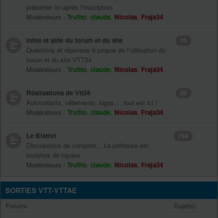
présenter ici après l'inscription
Modérateurs :
Trufito
,
claude
,
Nicolas
,
Fraja34
Infos et aide du forum et du site
70
Questions et réponses à propos de l'utilisation du
forum et du site VTT34
Modérateurs :
Trufito
,
claude
,
Nicolas
,
Fraja34
Réalisations de Vtt34
50
Autocollants, vêtements, logos,... tout est ici !
Modérateurs :
Trufito
,
claude
,
Nicolas
,
Fraja34
Le Bistrot
794
Discussions de comptoir... La politesse est
toutefois de rigueur
Modérateurs :
Trufito
,
claude
,
Nicolas
,
Fraja34
SORTIES VTT-VTTAE
Forums
Sujet(s)