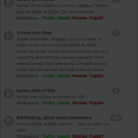
Sorties DH en Station ou sorties orientées Freeride
type BikePark de Digne, DH de Combe etc..
Modérateurs :
Trufito
,
claude
,
Nicolas
,
Fraja34
Sorties entre filles
2
Sorties entre filles, le garçon qui vient poster ou
rouler s'il est non convié sera banni du forum,
toutes les autres sorties sont mixtes mais pas ici à
moins d'y être invité par une des membres. Pour
obtenir l'accès il faut faire un mp à Fraja34 si vous
n'avez pas de marraine qui vous a donné l'accès.
Modérateurs :
Trufito
,
claude
,
Nicolas
,
Fraja34
Sorties entre VTTAE
0
sorties pour monter au rythme du VAE.
Modérateurs :
Trufito
,
claude
,
Nicolas
,
Fraja34
BikePacking, séjour autres évènements
200
Autres sorties, soirées, salons,... avec ou sans nos
vélos
Modérateurs :
Trufito
,
claude
,
Nicolas
,
Fraja34