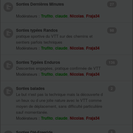
Sorties Dernières Minutes
27
Modérateurs :
Trufito
,
claude
,
Nicolas
,
Fraja34
Sorties typées Randos
98
pratique sportive du VTT sur des chemins et
sentiers parfois techniques
Modérateurs :
Trufito
,
claude
,
Nicolas
,
Fraja34
Sorties Typées Enduros
136
Descentes engagées, pratique confirmée de VTT
Modérateurs :
Trufito
,
claude
,
Nicolas
,
Fraja34
Sorties balades
2
Le but n'est pas la technique mais la découverte d
un lieux ou d une jolie nature avec le VTT comme
moyen de déplacement, sans difficulté particulière
sauf momentanée.
Modérateurs :
Trufito
,
claude
,
Nicolas
,
Fraja34
Sorties DH-Freeride
5