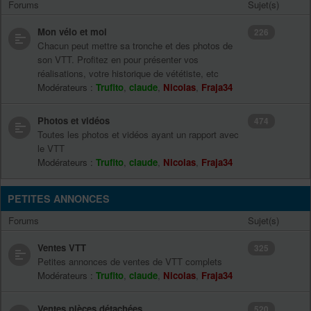
Forums
Sujet(s)
Mon vélo et moi
226
Chacun peut mettre sa tronche et des photos de
son VTT. Profitez en pour présenter vos
réalisations, votre historique de vététiste, etc
Modérateurs :
Trufito
,
claude
,
Nicolas
,
Fraja34
Photos et vidéos
474
Toutes les photos et vidéos ayant un rapport avec
le VTT
Modérateurs :
Trufito
,
claude
,
Nicolas
,
Fraja34
PETITES ANNONCES
Forums
Sujet(s)
Ventes VTT
325
Petites annonces de ventes de VTT complets
Modérateurs :
Trufito
,
claude
,
Nicolas
,
Fraja34
Ventes pièces détachées
520