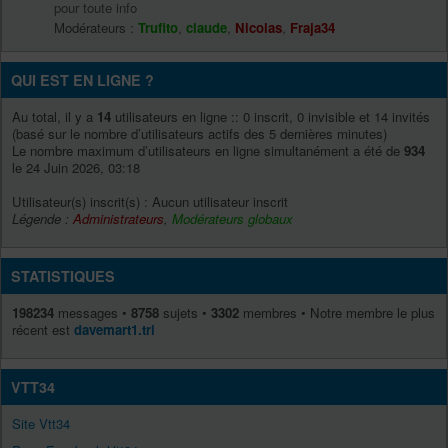
pour toute info
Modérateurs :
Trufito
,
claude
,
Nicolas
,
Fraja34
QUI EST EN LIGNE ?
Au total, il y a
14
utilisateurs en ligne :: 0 inscrit, 0 invisible et 14 invités
(basé sur le nombre d’utilisateurs actifs des 5 dernières minutes)
Le nombre maximum d’utilisateurs en ligne simultanément a été de
934
le 24 Juin 2026, 03:18
Utilisateur(s) inscrit(s) : Aucun utilisateur inscrit
Légende :
Administrateurs
,
Modérateurs globaux
STATISTIQUES
198234
messages •
8758
sujets •
3302
membres • Notre membre le plus
récent est
davemart1.tri
VTT34
Site Vtt34