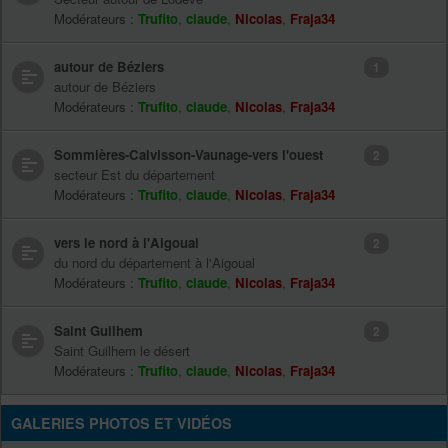
Modérateurs :
Trufito
,
claude
,
Nicolas
,
Fraja34
autour de Béziers
1
autour de Béziers
Modérateurs :
Trufito
,
claude
,
Nicolas
,
Fraja34
Sommières-Calvisson-Vaunage-vers l'ouest
2
secteur Est du département
Modérateurs :
Trufito
,
claude
,
Nicolas
,
Fraja34
vers le nord à l'Aigoual
2
du nord du département à l'Aigoual
Modérateurs :
Trufito
,
claude
,
Nicolas
,
Fraja34
Saint Guilhem
2
Saint Guilhem le désert
Modérateurs :
Trufito
,
claude
,
Nicolas
,
Fraja34
GALERIES PHOTOS ET VIDÉOS