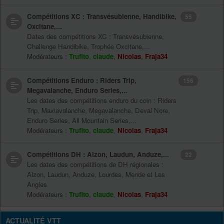
Compétitions XC : Transvésubienne, Handibike,
55
Oxcitane,...
Dates des compétitions XC : Transvésubienne,
Challenge Handibike, Trophée Oxcitane,...
Modérateurs :
Trufito
,
claude
,
Nicolas
,
Fraja34
Compétitions Enduro : Riders Trip,
156
Megavalanche, Enduro Series,...
Les dates des compétitions enduro du coin : Riders
Trip, Maxiavalanche, Megavalanche, Deval Nore,
Enduro Series, All Mountain Series,...
Modérateurs :
Trufito
,
claude
,
Nicolas
,
Fraja34
Compétitions DH : Alzon, Laudun, Anduze,...
22
Les dates des compétitions de DH régionales :
Alzon, Laudun, Anduze, Lourdes, Mende et Les
Angles
Modérateurs :
Trufito
,
claude
,
Nicolas
,
Fraja34
ACTUALITÉ VTT