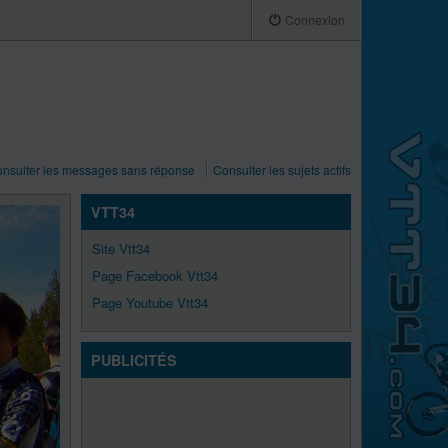
Connexion
nsulter les messages sans réponse
Consulter les sujets actifs
VTT34
Site Vtt34
Page Facebook Vtt34
Page Youtube Vtt34
PUBLICITÉS