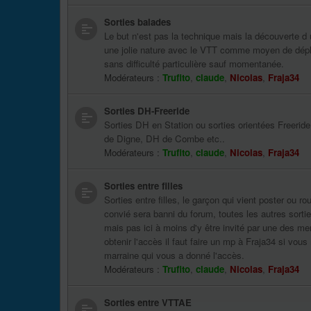
Sorties balades
Le but n'est pas la technique mais la découverte d 
une jolie nature avec le VTT comme moyen de dép
sans difficulté particulière sauf momentanée.
Modérateurs :
Trufito
,
claude
,
Nicolas
,
Fraja34
Sorties DH-Freeride
Sorties DH en Station ou sorties orientées Freerid
de Digne, DH de Combe etc..
Modérateurs :
Trufito
,
claude
,
Nicolas
,
Fraja34
Sorties entre filles
Sorties entre filles, le garçon qui vient poster ou rou
convié sera banni du forum, toutes les autres sorti
mais pas ici à moins d'y être invité par une des m
obtenir l'accès il faut faire un mp à Fraja34 si vou
marraine qui vous a donné l'accès.
Modérateurs :
Trufito
,
claude
,
Nicolas
,
Fraja34
Sorties entre VTTAE