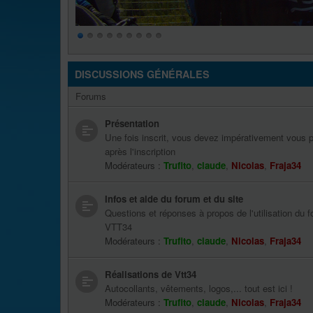
DISCUSSIONS GÉNÉRALES
Forums
Présentation
Une fois inscrit, vous devez impérativement vous p
après l'inscription
Modérateurs :
Trufito
,
claude
,
Nicolas
,
Fraja34
Infos et aide du forum et du site
Questions et réponses à propos de l'utilisation du f
VTT34
Modérateurs :
Trufito
,
claude
,
Nicolas
,
Fraja34
Réalisations de Vtt34
Autocollants, vêtements, logos,... tout est ici !
Modérateurs :
Trufito
,
claude
,
Nicolas
,
Fraja34