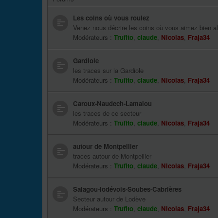
Les coins où vous roulez
Venez nous décrire les coins où vous aimez bien all
Modérateurs :
Trufito
,
claude
,
Nicolas
,
Fraja34
Gardiole
les traces sur la Gardiole
Modérateurs :
Trufito
,
claude
,
Nicolas
,
Fraja34
Caroux-Naudech-Lamalou
les traces de ce secteur
Modérateurs :
Trufito
,
claude
,
Nicolas
,
Fraja34
autour de Montpellier
traces autour de Montpellier
Modérateurs :
Trufito
,
claude
,
Nicolas
,
Fraja34
Salagou-lodévois-Soubes-Cabrières
Secteur autour de Lodève
Modérateurs :
Trufito
,
claude
,
Nicolas
,
Fraja34