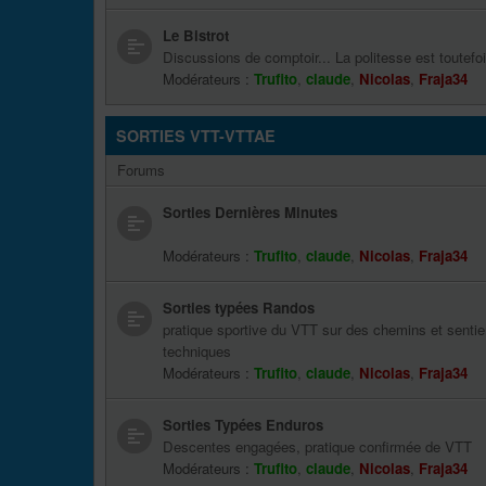
Le Bistrot
Discussions de comptoir... La politesse est toutefoi
Modérateurs :
Trufito
,
claude
,
Nicolas
,
Fraja34
SORTIES VTT-VTTAE
Forums
Sorties Dernières Minutes
Modérateurs :
Trufito
,
claude
,
Nicolas
,
Fraja34
Sorties typées Randos
pratique sportive du VTT sur des chemins et sentie
techniques
Modérateurs :
Trufito
,
claude
,
Nicolas
,
Fraja34
Sorties Typées Enduros
Descentes engagées, pratique confirmée de VTT
Modérateurs :
Trufito
,
claude
,
Nicolas
,
Fraja34