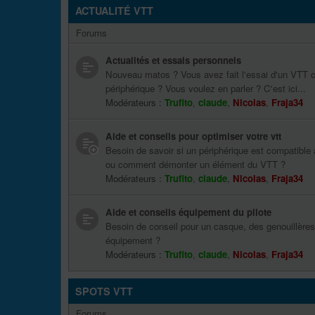
ACTUALITÉ VTT
Forums
Actualités et essais personnels
Nouveau matos ? Vous avez fait l'essai d'un VTT o
périphérique ? Vous voulez en parler ? C'est ici...
Modérateurs :
Trufito
,
claude
,
Nicolas
,
Fraja34
Aide et conseils pour optimiser votre vtt
Besoin de savoir si un périphérique est compatible 
ou comment démonter un élément du VTT ?
Modérateurs :
Trufito
,
claude
,
Nicolas
,
Fraja34
Aide et conseils équipement du pilote
Besoin de conseil pour un casque, des genouillères
équipement ?
Modérateurs :
Trufito
,
claude
,
Nicolas
,
Fraja34
SPOTS VTT
Forums