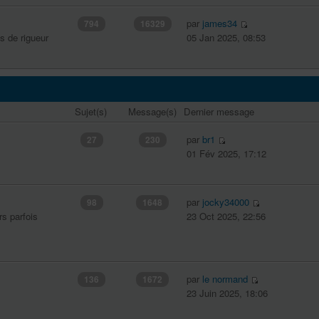
par
james34
794
16329
s de rigueur
05 Jan 2025, 08:53
Sujet(s)
Message(s)
Dernier message
par
br1
27
230
01 Fév 2025, 17:12
par
jocky34000
98
1648
rs parfois
23 Oct 2025, 22:56
par
le normand
136
1672
23 Juin 2025, 18:06