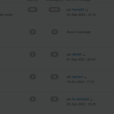
par
herve34
267
4070
er rouler
04 Sep 2023, 12:16
Aucun message
0
0
par
dan34
2
14
01 Sep 2021, 20:23
par
tamaro
4
12
19 Avr 2021, 17:31
par
le normand
3
13
22 Juin 2021, 19:25