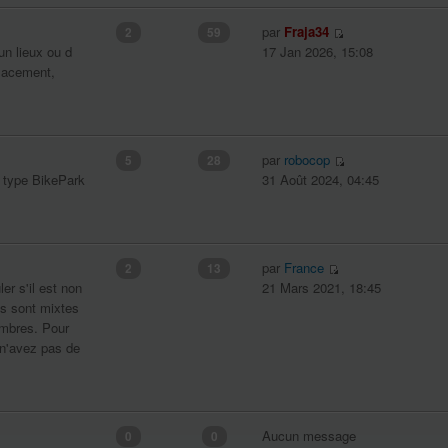
par
Fraja34
2
59
un lieux ou d
17 Jan 2026, 15:08
lacement,
par
robocop
5
28
e type BikePark
31 Août 2024, 04:45
par
France
2
13
ler s'il est non
21 Mars 2021, 18:45
es sont mixtes
embres. Pour
s n'avez pas de
Aucun message
0
0