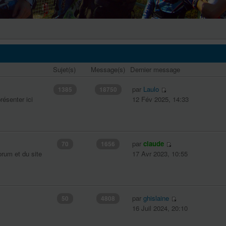
Sujet(s)
Message(s)
Dernier message
par
Laulo
1385
18750
résenter ici
12 Fév 2025, 14:33
par
claude
70
1656
orum et du site
17 Avr 2023, 10:55
par
ghislaine
50
4808
16 Juil 2024, 20:10