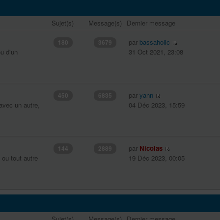
Sujet(s)
Message(s)
Dernier message
par
bassaholic
180
3679
u d'un
31 Oct 2021, 23:08
par
yann
450
6835
avec un autre,
04 Déc 2023, 15:59
par
Nicolas
144
2889
 ou tout autre
19 Déc 2023, 00:05
Sujet(s)
Message(s)
Dernier message