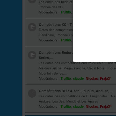
Les dates des raids et vétathlons : Raid Vaunage 
Trophée des 3C,...
Modérateurs :
Trufito
,
claude
,
Nicolas
,
Fraja34
Compétitions XC : Transvésubienne, Handibike, 
Dates des compétitions XC : Transvésubienne, Ch
Handibike, Trophée Oxcitane,...
Modérateurs :
Trufito
,
claude
,
Nicolas
,
Fraja34
Compétitions Enduro : Riders Trip, Megavalan
Series,...
Les dates des compétitions enduro du coin : Riders
Maxiavalanche, Megavalanche, Deval Nore, Enduro 
Mountain Series,...
Modérateurs :
Trufito
,
claude
,
Nicolas
,
Fraja34
Compétitions DH : Alzon, Laudun, Anduze,...
Les dates des compétitions de DH régionales : Alz
Anduze, Lourdes, Mende et Les Angles
Modérateurs :
Trufito
,
claude
,
Nicolas
,
Fraja34