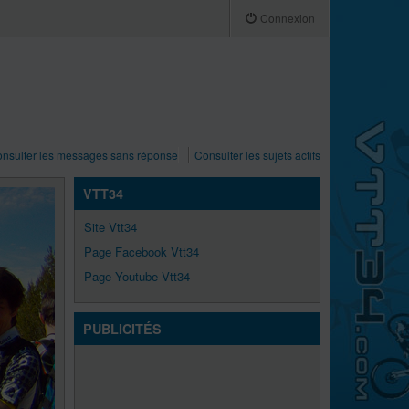
Connexion
nsulter les messages sans réponse
Consulter les sujets actifs
VTT34
Site Vtt34
Page Facebook Vtt34
Page Youtube Vtt34
PUBLICITÉS