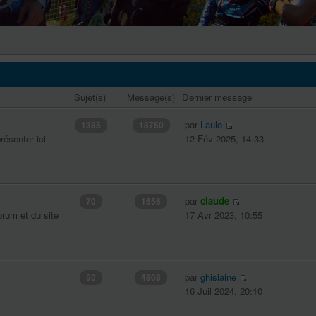
Sujet(s)
Message(s)
Dernier message
par
Laulo
1385
18750
résenter ici
12 Fév 2025, 14:33
par
claude
70
1656
orum et du site
17 Avr 2023, 10:55
par
ghislaine
50
4808
16 Juil 2024, 20:10