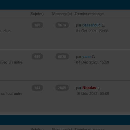
Sujet(s)
Message(s)
Dernier message
par
bassaholic
180
3679
u d'un
31 Oct 2021, 23:08
par
yann
450
6835
avec un autre,
04 Déc 2023, 15:59
par
Nicolas
144
2889
 ou tout autre
19 Déc 2023, 00:05
Sujet(s)
Message(s)
Dernier message