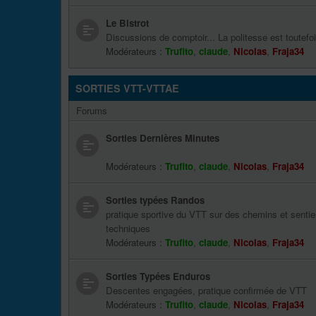
Le Bistrot
Discussions de comptoir... La politesse est toutefoi
Modérateurs :
Trufito
,
claude
,
Nicolas
,
Fraja34
SORTIES VTT-VTTAE
Forums
Sorties Dernières Minutes
Modérateurs :
Trufito
,
claude
,
Nicolas
,
Fraja34
Sorties typées Randos
pratique sportive du VTT sur des chemins et sentie
techniques
Modérateurs :
Trufito
,
claude
,
Nicolas
,
Fraja34
Sorties Typées Enduros
Descentes engagées, pratique confirmée de VTT
Modérateurs :
Trufito
,
claude
,
Nicolas
,
Fraja34