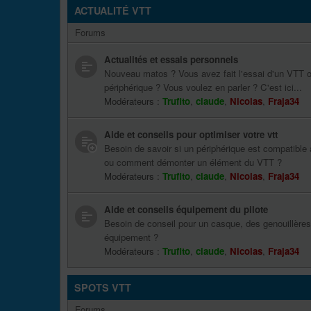
ACTUALITÉ VTT
Forums
Actualités et essais personnels
Nouveau matos ? Vous avez fait l'essai d'un VTT o
périphérique ? Vous voulez en parler ? C'est ici...
Modérateurs :
Trufito
,
claude
,
Nicolas
,
Fraja34
Aide et conseils pour optimiser votre vtt
Besoin de savoir si un périphérique est compatible 
ou comment démonter un élément du VTT ?
Modérateurs :
Trufito
,
claude
,
Nicolas
,
Fraja34
Aide et conseils équipement du pilote
Besoin de conseil pour un casque, des genouillères
équipement ?
Modérateurs :
Trufito
,
claude
,
Nicolas
,
Fraja34
SPOTS VTT
Forums