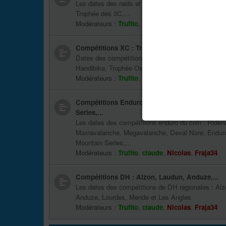
Les dates des raids et vétathlons : Raid Vaunage 
Trophée des 3C,...
Modérateurs :
Trufito
,
claude
,
Nicolas
,
Fraja34
Compétitions XC : Transvésubienne, Handibike, 
Dates des compétitions XC : Transvésubienne, Ch
Handibike, Trophée Oxcitane,...
Modérateurs :
Trufito
,
claude
,
Nicolas
,
Fraja34
Compétitions Enduro : Riders Trip, Megavalan
Series,...
Les dates des compétitions enduro du coin : Riders
Maxiavalanche, Megavalanche, Deval Nore, Enduro 
Mountain Series,...
Modérateurs :
Trufito
,
claude
,
Nicolas
,
Fraja34
Compétitions DH : Alzon, Laudun, Anduze,...
Les dates des compétitions de DH régionales : Alz
Anduze, Lourdes, Mende et Les Angles
Modérateurs :
Trufito
,
claude
,
Nicolas
,
Fraja34