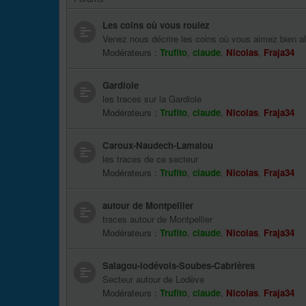
Les coins où vous roulez
Venez nous décrire les coins où vous aimez bien all
Modérateurs :
Trufito
,
claude
,
Nicolas
,
Fraja34
Gardiole
les traces sur la Gardiole
Modérateurs :
Trufito
,
claude
,
Nicolas
,
Fraja34
Caroux-Naudech-Lamalou
les traces de ce secteur
Modérateurs :
Trufito
,
claude
,
Nicolas
,
Fraja34
autour de Montpellier
traces autour de Montpellier
Modérateurs :
Trufito
,
claude
,
Nicolas
,
Fraja34
Salagou-lodévois-Soubes-Cabrières
Secteur autour de Lodève
Modérateurs :
Trufito
,
claude
,
Nicolas
,
Fraja34