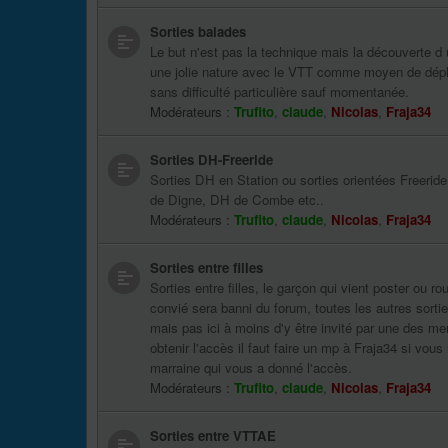
Sorties balades
Le but n'est pas la technique mais la découverte d 
une jolie nature avec le VTT comme moyen de dép
sans difficulté particulière sauf momentanée.
Modérateurs :
Trufito
,
claude
,
Nicolas
,
Fraja34
Sorties DH-Freeride
Sorties DH en Station ou sorties orientées Freerid
de Digne, DH de Combe etc..
Modérateurs :
Trufito
,
claude
,
Nicolas
,
Fraja34
Sorties entre filles
Sorties entre filles, le garçon qui vient poster ou rou
convié sera banni du forum, toutes les autres sorti
mais pas ici à moins d'y être invité par une des m
obtenir l'accès il faut faire un mp à Fraja34 si vou
marraine qui vous a donné l'accès.
Modérateurs :
Trufito
,
claude
,
Nicolas
,
Fraja34
Sorties entre VTTAE