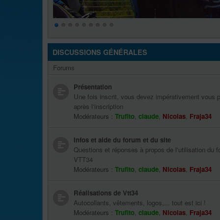
DISCUSSIONS GÉNÉRALES
Forums
Présentation
Une fois inscrit, vous devez impérativement vous p
après l'inscription
Modérateurs :
Trufito
,
claude
,
Nicolas
,
Fraja34
Infos et aide du forum et du site
Questions et réponses à propos de l'utilisation du f
VTT34
Modérateurs :
Trufito
,
claude
,
Nicolas
,
Fraja34
Réalisations de Vtt34
Autocollants, vêtements, logos,... tout est ici !
Modérateurs :
Trufito
,
claude
,
Nicolas
,
Fraja34