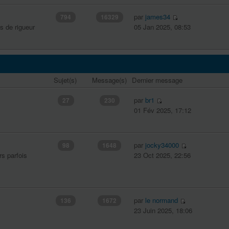
par
james34
794
16329
s de rigueur
05 Jan 2025, 08:53
Sujet(s)
Message(s)
Dernier message
par
br1
27
230
01 Fév 2025, 17:12
par
jocky34000
98
1648
rs parfois
23 Oct 2025, 22:56
par
le normand
136
1672
23 Juin 2025, 18:06