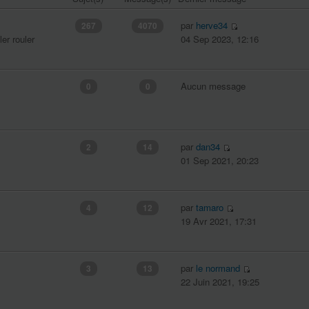
par
herve34
267
4070
er rouler
04 Sep 2023, 12:16
Aucun message
0
0
par
dan34
2
14
01 Sep 2021, 20:23
par
tamaro
4
12
19 Avr 2021, 17:31
par
le normand
3
13
22 Juin 2021, 19:25