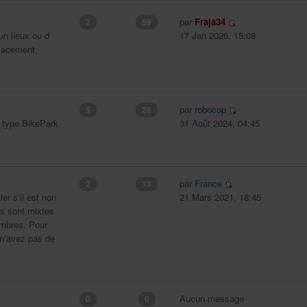
par
Fraja34
2
59
un lieux ou d
17 Jan 2026, 15:08
lacement,
par
robocop
5
28
e type BikePark
31 Août 2024, 04:45
par
France
2
13
ler s'il est non
21 Mars 2021, 18:45
es sont mixtes
embres. Pour
s n'avez pas de
Aucun message
0
0