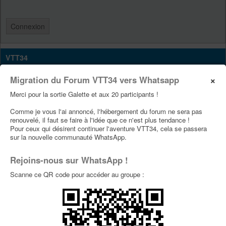
VTT34
Site Vtt34
×
Migration du Forum VTT34 vers Whatsapp
Page Facebook Vtt34
Merci pour la sortie Galette et aux 20 participants !
Page Youtube Vtt34
Comme je vous l'ai annoncé, l'hébergement du forum ne sera pas
renouvelé, il faut se faire à l'idée que ce n'est plus tendance !
Pour ceux qui désirent continuer l'aventure VTT34, cela se passera
PUBLICITÉS
sur la nouvelle communauté WhatsApp.
Rejoins-nous sur WhatsApp !
Scanne ce QR code pour accéder au groupe :