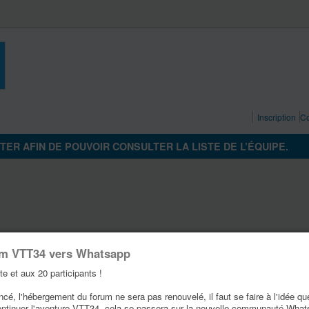
Inscription
Co
ER AFIN DE POUVOIR CONSULTER LA LISTE DE L’ÉQUIPE.
um VTT34 vers Whatsapp
te et aux 20 participants !
é, l'hébergement du forum ne sera pas renouvelé, il faut se faire à l'idée qu
ontinuer l'aventure VTT34, cela se passera sur la nouvelle communauté Wha