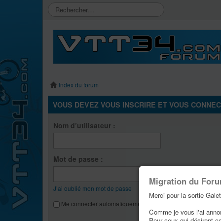
Index du forum
VOUS DEVEZ VOUS INSCRIRE ET VOUS CONNECT
Nom d’utilisateur :
Mot de passe :
Migration du For
J’ai oublié mon mot de passe
Merci pour la sortie Galet
Me connecter automatiquement lors de chaque visite
Comme je vous l'ai annonc
Pour ceux qui désirent c