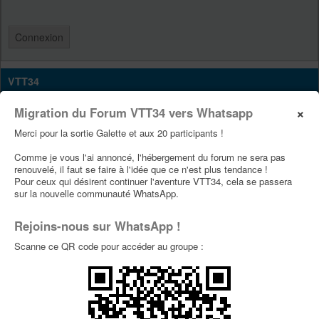
VTT34
Site Vtt34
×
Migration du Forum VTT34 vers Whatsapp
Page Facebook Vtt34
Merci pour la sortie Galette et aux 20 participants !
Page Youtube Vtt34
Comme je vous l'ai annoncé, l'hébergement du forum ne sera pas
renouvelé, il faut se faire à l'idée que ce n'est plus tendance !
Pour ceux qui désirent continuer l'aventure VTT34, cela se passera
PUBLICITÉS
sur la nouvelle communauté WhatsApp.
Rejoins-nous sur WhatsApp !
Scanne ce QR code pour accéder au groupe :