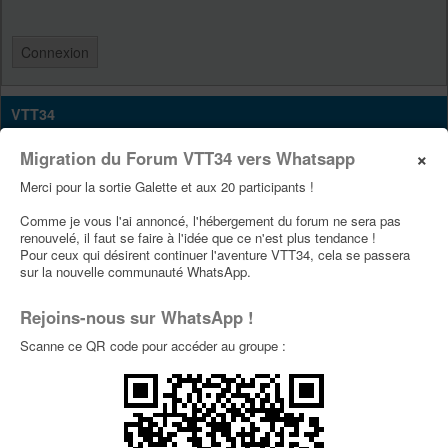
VTT34
Site Vtt34
×
Migration du Forum VTT34 vers Whatsapp
Page Facebook Vtt34
Merci pour la sortie Galette et aux 20 participants !
Page Youtube Vtt34
Comme je vous l'ai annoncé, l'hébergement du forum ne sera pas
renouvelé, il faut se faire à l'idée que ce n'est plus tendance !
Pour ceux qui désirent continuer l'aventure VTT34, cela se passera
PUBLICITÉS
sur la nouvelle communauté WhatsApp.
Rejoins-nous sur WhatsApp !
Scanne ce QR code pour accéder au groupe :