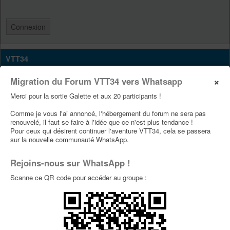
VTT34
Site Vtt34
×
Migration du Forum VTT34 vers Whatsapp
Page Facebook Vtt34
Merci pour la sortie Galette et aux 20 participants !
Page Youtube Vtt34
Comme je vous l'ai annoncé, l'hébergement du forum ne sera pas
renouvelé, il faut se faire à l'idée que ce n'est plus tendance !
Pour ceux qui désirent continuer l'aventure VTT34, cela se passera
PUBLICITÉS
sur la nouvelle communauté WhatsApp.
Rejoins-nous sur WhatsApp !
Scanne ce QR code pour accéder au groupe :