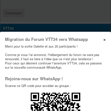
VTT34
Site Vtt34
×
Migration du Forum VTT34 vers Whatsapp
Page Facebook Vtt34
Merci pour la sortie Galette et aux 20 participants !
Page Youtube Vtt34
Comme je vous l'ai annoncé, l'hébergement du forum ne sera pas
renouvelé, il faut se faire à l'idée que ce n'est plus tendance !
Pour ceux qui désirent continuer l'aventure VTT34, cela se passera
PUBLICITÉS
sur la nouvelle communauté WhatsApp.
Rejoins-nous sur WhatsApp !
Scanne ce QR code pour accéder au groupe :