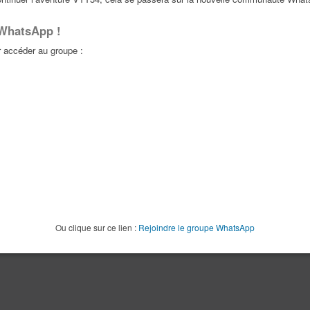
La recherche a retourné 0 résultat(s)
P
 WhatsApp !
accéder au groupe :
Ou clique sur ce lien :
Rejoindre le groupe WhatsApp