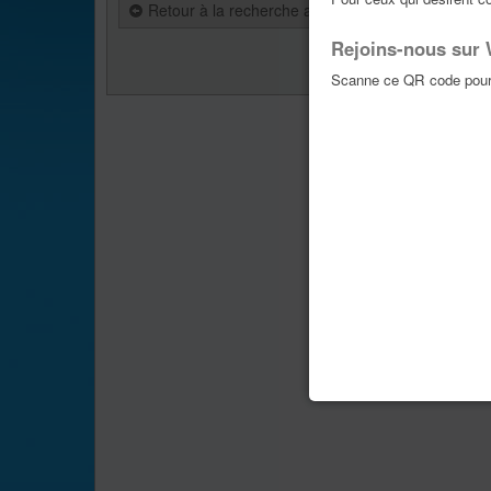
Retour à la recherche avancée
Rejoins-nous sur
Aller vers :
Scanne ce QR code pour 