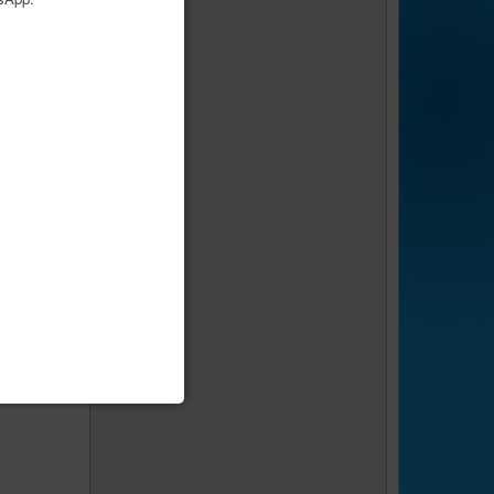
age
1
sur
1