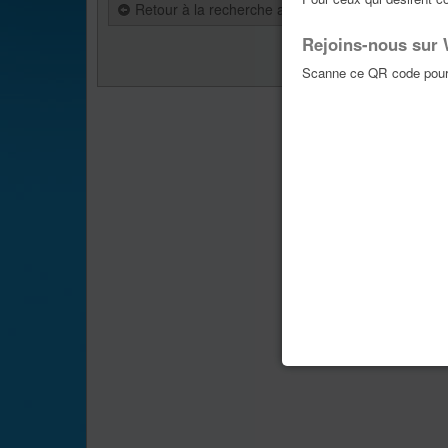
Retour à la recherche avancée
Rejoins-nous sur
Aller vers :
Scanne ce QR code pour 