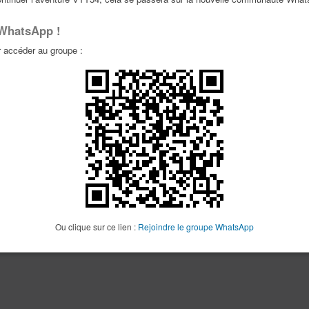
La recherche a retourné 0 résultat(s)
P
 WhatsApp !
accéder au groupe :
Ou clique sur ce lien :
Rejoindre le groupe WhatsApp