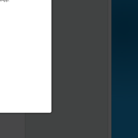
age
1
sur
1