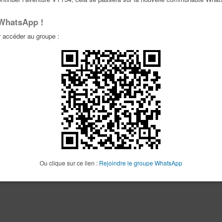
La recherche a retourné 0 résultat(s)
P
 WhatsApp !
accéder au groupe :
Ou clique sur ce lien :
Rejoindre le groupe WhatsApp