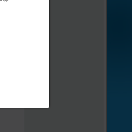
age
1
sur
1