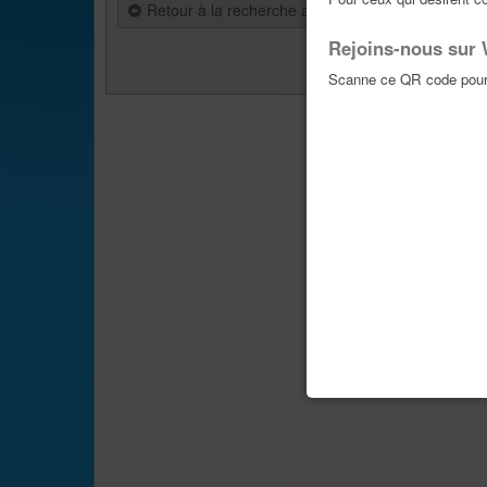
Retour à la recherche avancée
Rejoins-nous sur
Aller vers :
Scanne ce QR code pour 