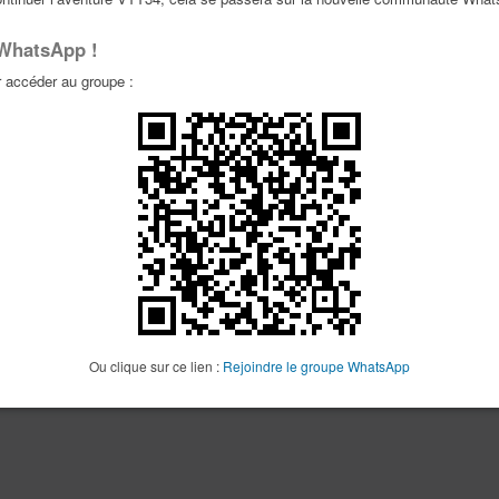
La recherche a retourné 0 résultat(s)
P
 WhatsApp !
accéder au groupe :
Ou clique sur ce lien :
Rejoindre le groupe WhatsApp