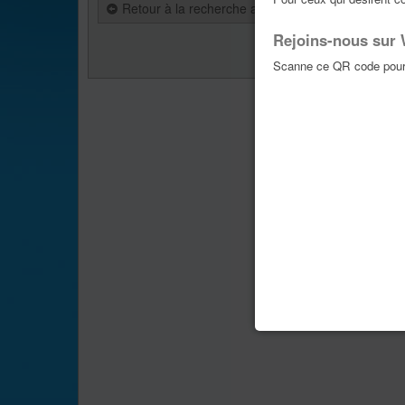
Retour à la recherche avancée
Rejoins-nous sur
Aller vers :
Scanne ce QR code pour 