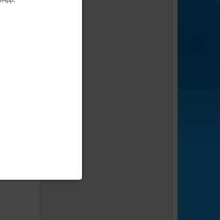
age
1
sur
1