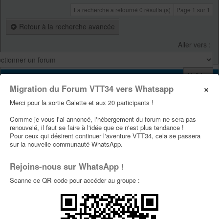
La recherche a retourné 0 résultat(s)
Page
1
sur
1
Retour à la recherche avancée
Aller vers :
VTT34
×
Migration du Forum VTT34 vers Whatsapp
Site Vtt34
Merci pour la sortie Galette et aux 20 participants !
Page Facebook Vtt34
Comme je vous l'ai annoncé, l'hébergement du forum ne sera pas
Page Youtube Vtt34
renouvelé, il faut se faire à l'idée que ce n'est plus tendance !
Pour ceux qui désirent continuer l'aventure VTT34, cela se passera
sur la nouvelle communauté WhatsApp.
PUBLICITÉS
Rejoins-nous sur WhatsApp !
Scanne ce QR code pour accéder au groupe :