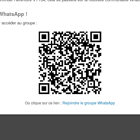
La recherche a retourné 0 résultat(s)
P
 WhatsApp !
accéder au groupe :
Ou clique sur ce lien :
Rejoindre le groupe WhatsApp