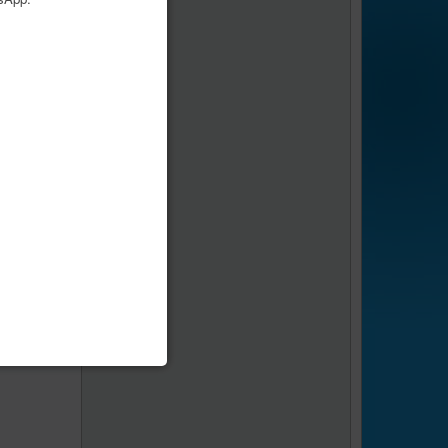
age
1
sur
1