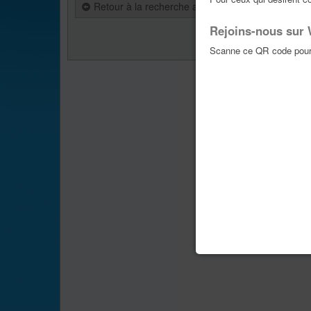
Retour à la recherche avancée
Rejoins-nous sur
Aller vers :
Scanne ce QR code pour 