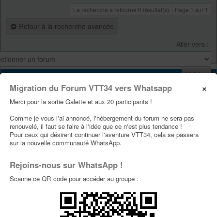
La recherche a retourné 0 résultat(s)
Page
1
sur
1
Retour à la recherche avancée
Aller vers :
VTT34
×
Migration du Forum VTT34 vers Whatsapp
Site Vtt34
Merci pour la sortie Galette et aux 20 participants !
Page Facebook Vtt34
Comme je vous l'ai annoncé, l'hébergement du forum ne sera pas
Page Youtube Vtt34
renouvelé, il faut se faire à l'idée que ce n'est plus tendance !
Pour ceux qui désirent continuer l'aventure VTT34, cela se passera
sur la nouvelle communauté WhatsApp.
PUBLICITÉS
Rejoins-nous sur WhatsApp !
Scanne ce QR code pour accéder au groupe :