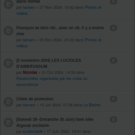
sacré mental
0
par
tamaro
» 27 Nov 2024, 19:42 dans
Photos et
vidéos
Pourquoi se faire chi...avec un vtt, il y a moins
0
cher
par
tamaro
» 05 Nov 2024, 20:22 dans
Photos et
vidéos
[2 novembre 2024] LES LUCIOLES
0
D'AMBRUSSUM
par
Nicolas
» 31 Oct 2024, 14:09 dans
Randonnées organisées par les clubs ou
associations
Chien de protection
0
par
tamaro
» 15 Juil 2024, 07:58 dans
Le Bistrot
[Samedi 29 -Dimanche 30 Juin] Gem bike
0
Aigoual occitanie
par
scratchair8
» 17 Juin 2024, 10:01 dans