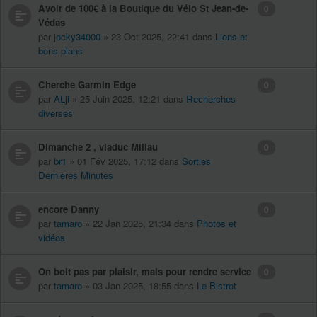
Avoir de 100€ à la Boutique du Vélo St Jean-de-
0
Védas
par
jocky34000
» 23 Oct 2025, 22:41 dans
Liens et
bons plans
Cherche Garmin Edge
0
par
ALji
» 25 Juin 2025, 12:21 dans
Recherches
diverses
Dimanche 2 , viaduc Millau
0
par
br1
» 01 Fév 2025, 17:12 dans
Sorties
Dernières Minutes
encore Danny
0
par
tamaro
» 22 Jan 2025, 21:34 dans
Photos et
vidéos
On boit pas par plaisir, mais pour rendre service
0
par
tamaro
» 03 Jan 2025, 18:55 dans
Le Bistrot