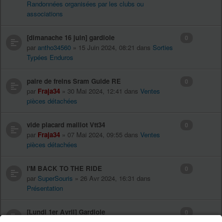
Randonnées organisées par les clubs ou
associations
[dimanache 16 juin] gardiole
0
par
antho34560
» 15 Juin 2024, 08:21 dans
Sorties
Typées Enduros
paire de freins Sram Guide RE
0
par
Fraja34
» 30 Mai 2024, 12:41 dans
Ventes
pièces détachées
vide placard maillot Vtt34
0
par
Fraja34
» 07 Mai 2024, 09:55 dans
Ventes
pièces détachées
I'M BACK TO THE RIDE
0
par
SuperSouris
» 26 Avr 2024, 16:31 dans
Présentation
[Lundi 1er Avril] Gardiole
0
par
ALji
» 31 Mars 2024, 16:59 dans
Sorties Typées