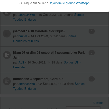
Ou clique sur ce lien :
Rejoindre le groupe WhatsApp
[dimanche 22 octobre] roque sainte marguerite
0
par
antho34560
» 16 Oct 2023, 23:10 dans
Sorties
Typées Enduros
(samedi 14/10 Gardiole électrique)
0
par
brunal
» 14 Oct 2023, 08:52 dans
Sorties
Dernières Minutes
[Sam 07 et dim 08 octobre] 4 seasons bike Park
0
Jam
par
ALji
» 30 Sep 2023, 14:38 dans
Sorties DH-
Freeride
(dimanche 3 septembre) Gardiole
0
par
antho34560
» 02 Sep 2023, 11:23 dans
Sorties
Typées Enduros
Suivant