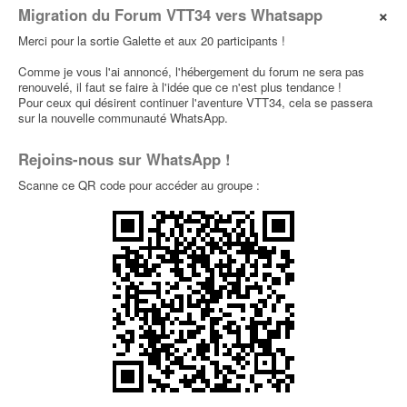
×
Migration du Forum VTT34 vers Whatsapp
Enduros
Merci pour la sortie Galette et aux 20 participants !
[diamanche 24 mars] gardiole
0
Comme je vous l'ai annoncé, l'hébergement du forum ne sera pas
par
antho34560
» 23 Mars 2024, 11:36 dans
Sorties
renouvelé, il faut se faire à l'idée que ce n'est plus tendance !
Typées Enduros
Pour ceux qui désirent continuer l'aventure VTT34, cela se passera
sur la nouvelle communauté WhatsApp.
[samedi 24/02] Gardiole
0
Rejoins-nous sur WhatsApp !
par
ALji
» 23 Fév 2024, 21:45 dans
Sorties
Dernières Minutes
Scanne ce QR code pour accéder au groupe :
Faute de rouler, faut rêver ....
0
par
tamaro
» 09 Fév 2024, 16:08 dans
Photos et
vidéos
soutien MBF
0
par
tamaro
» 26 Jan 2024, 16:20 dans
Le Bistrot
Belle ligne
0
par
tamaro
» 11 Nov 2023, 23:00 dans
Photos et
vidéos