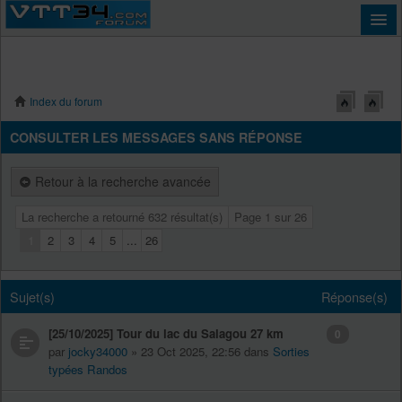
Index du forum
Connexion
CONSULTER LES MESSAGES SANS RÉPONSE
Retour à la recherche avancée
La recherche a retourné 632 résultat(s)
Page
1
sur
26
1
2
3
4
5
...
26
Sujet(s)
Réponse(s)
[25/10/2025] Tour du lac du Salagou 27 km
0
par
jocky34000
» 23 Oct 2025, 22:56 dans
Sorties
typées Randos