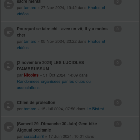
sacré mental
0
par
tamaro
» 27 Nov 2024, 19:42 dans
Photos et
vidéos
Pourquoi se faire chi...avec un vtt, il y a moins
0
cher
par
tamaro
» 05 Nov 2024, 20:22 dans
Photos et
vidéos
[2 novembre 2024] LES LUCIOLES
0
D'AMBRUSSUM
par
Nicolas
» 31 Oct 2024, 14:09 dans
Randonnées organisées par les clubs ou
associations
Chien de protection
0
par
tamaro
» 15 Juil 2024, 07:58 dans
Le Bistrot
[Samedi 29 -Dimanche 30 Juin] Gem bike
0
Aigoual occitanie
par
scratchair8
» 17 Juin 2024, 10:01 dans