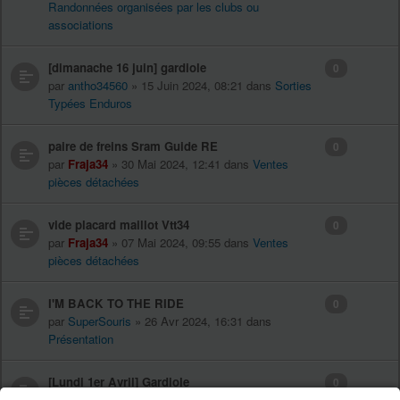
Randonnées organisées par les clubs ou
associations
[dimanache 16 juin] gardiole
0
par
antho34560
» 15 Juin 2024, 08:21 dans
Sorties
Typées Enduros
paire de freins Sram Guide RE
0
par
Fraja34
» 30 Mai 2024, 12:41 dans
Ventes
pièces détachées
vide placard maillot Vtt34
0
par
Fraja34
» 07 Mai 2024, 09:55 dans
Ventes
pièces détachées
I'M BACK TO THE RIDE
0
par
SuperSouris
» 26 Avr 2024, 16:31 dans
Présentation
[Lundi 1er Avril] Gardiole
0
par
ALji
» 31 Mars 2024, 16:59 dans
Sorties Typées