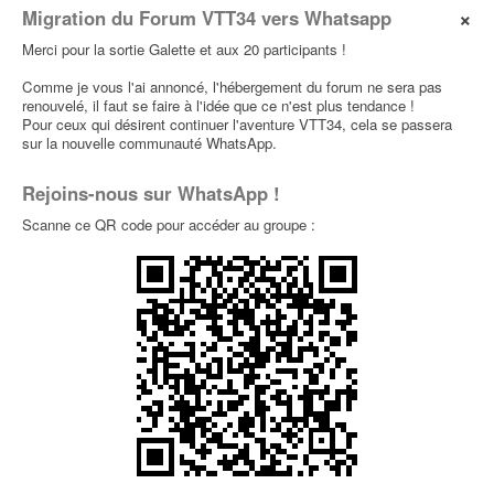
×
Migration du Forum VTT34 vers Whatsapp
Enduros
Merci pour la sortie Galette et aux 20 participants !
[diamanche 24 mars] gardiole
0
Comme je vous l'ai annoncé, l'hébergement du forum ne sera pas
par
antho34560
» 23 Mars 2024, 11:36 dans
Sorties
renouvelé, il faut se faire à l'idée que ce n'est plus tendance !
Typées Enduros
Pour ceux qui désirent continuer l'aventure VTT34, cela se passera
sur la nouvelle communauté WhatsApp.
[samedi 24/02] Gardiole
0
Rejoins-nous sur WhatsApp !
par
ALji
» 23 Fév 2024, 21:45 dans
Sorties
Dernières Minutes
Scanne ce QR code pour accéder au groupe :
Faute de rouler, faut rêver ....
0
par
tamaro
» 09 Fév 2024, 16:08 dans
Photos et
vidéos
soutien MBF
0
par
tamaro
» 26 Jan 2024, 16:20 dans
Le Bistrot
Belle ligne
0
par
tamaro
» 11 Nov 2023, 23:00 dans
Photos et
vidéos