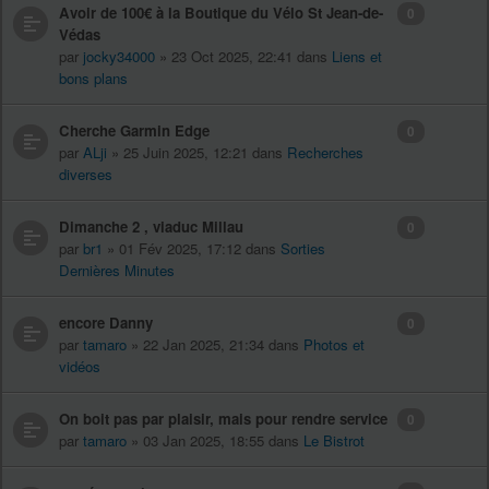
Avoir de 100€ à la Boutique du Vélo St Jean-de-
0
Védas
par
jocky34000
» 23 Oct 2025, 22:41 dans
Liens et
bons plans
Cherche Garmin Edge
0
par
ALji
» 25 Juin 2025, 12:21 dans
Recherches
diverses
Dimanche 2 , viaduc Millau
0
par
br1
» 01 Fév 2025, 17:12 dans
Sorties
Dernières Minutes
encore Danny
0
par
tamaro
» 22 Jan 2025, 21:34 dans
Photos et
vidéos
On boit pas par plaisir, mais pour rendre service
0
par
tamaro
» 03 Jan 2025, 18:55 dans
Le Bistrot