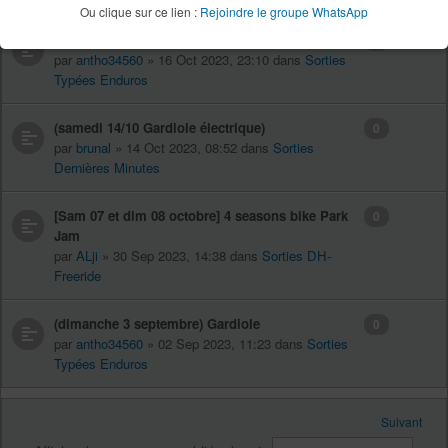
Ou clique sur ce lien :
Rejoindre le groupe WhatsApp
[dimanche 22 octobre] roque sainte marguerite
0
par
antho34560
» 16 Oct 2023, 23:10 dans
Sorties
Typées Enduros
(samedi 14/10 Gardiole électrique)
0
par
brunal
» 14 Oct 2023, 08:52 dans
Sorties
Dernières Minutes
[Sam 07 et dim 08 octobre] 4 seasons bike Park
0
Jam
par
ALji
» 30 Sep 2023, 14:38 dans
Sorties DH-
Freeride
(dimanche 3 septembre) Gardiole
0
par
antho34560
» 02 Sep 2023, 11:23 dans
Sorties
Typées Enduros
Suivant