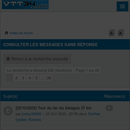
Index du forum
Connexion
CONSULTER LES MESSAGES SANS RÉPONSE
Retour à la recherche avancée
La recherche a retourné 632 résultat(s)
Page
1
sur
26
1
2
3
4
5
...
26
Sujet(s)
Réponse(s)
[25/10/2025] Tour du lac du Salagou 27 km
0
par
jocky34000
» 23 Oct 2025, 22:56 dans
Sorties
typées Randos