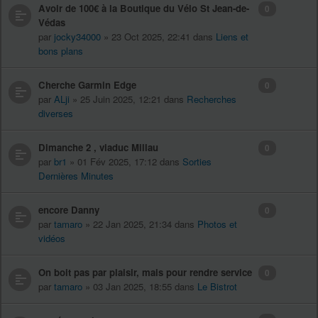
Avoir de 100€ à la Boutique du Vélo St Jean-de-
0
Védas
par
jocky34000
» 23 Oct 2025, 22:41 dans
Liens et
bons plans
Cherche Garmin Edge
0
par
ALji
» 25 Juin 2025, 12:21 dans
Recherches
diverses
Dimanche 2 , viaduc Millau
0
par
br1
» 01 Fév 2025, 17:12 dans
Sorties
Dernières Minutes
encore Danny
0
par
tamaro
» 22 Jan 2025, 21:34 dans
Photos et
vidéos
On boit pas par plaisir, mais pour rendre service
0
par
tamaro
» 03 Jan 2025, 18:55 dans
Le Bistrot