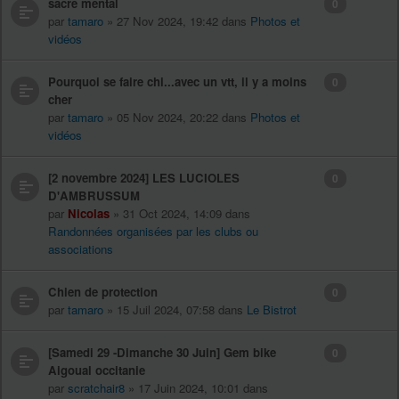
sacré mental
0
par
tamaro
» 27 Nov 2024, 19:42 dans
Photos et
vidéos
Pourquoi se faire chi...avec un vtt, il y a moins
0
cher
par
tamaro
» 05 Nov 2024, 20:22 dans
Photos et
vidéos
[2 novembre 2024] LES LUCIOLES
0
D'AMBRUSSUM
par
Nicolas
» 31 Oct 2024, 14:09 dans
Randonnées organisées par les clubs ou
associations
Chien de protection
0
par
tamaro
» 15 Juil 2024, 07:58 dans
Le Bistrot
[Samedi 29 -Dimanche 30 Juin] Gem bike
0
Aigoual occitanie
par
scratchair8
» 17 Juin 2024, 10:01 dans