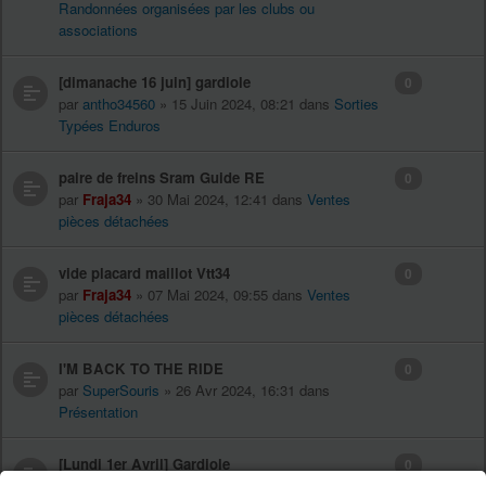
Randonnées organisées par les clubs ou
associations
[dimanache 16 juin] gardiole
0
par
antho34560
» 15 Juin 2024, 08:21 dans
Sorties
Typées Enduros
paire de freins Sram Guide RE
0
par
Fraja34
» 30 Mai 2024, 12:41 dans
Ventes
pièces détachées
vide placard maillot Vtt34
0
par
Fraja34
» 07 Mai 2024, 09:55 dans
Ventes
pièces détachées
I'M BACK TO THE RIDE
0
par
SuperSouris
» 26 Avr 2024, 16:31 dans
Présentation
[Lundi 1er Avril] Gardiole
0
par
ALji
» 31 Mars 2024, 16:59 dans
Sorties Typées