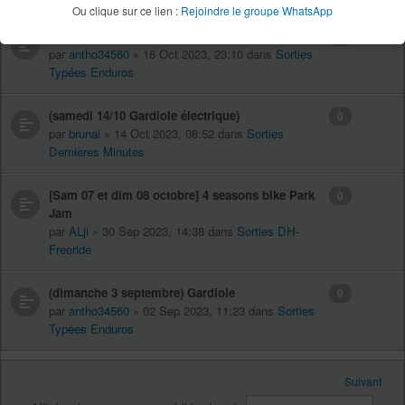
Ou clique sur ce lien :
Rejoindre le groupe WhatsApp
[dimanche 22 octobre] roque sainte marguerite
0
par
antho34560
» 16 Oct 2023, 23:10 dans
Sorties
Typées Enduros
(samedi 14/10 Gardiole électrique)
0
par
brunal
» 14 Oct 2023, 08:52 dans
Sorties
Dernières Minutes
[Sam 07 et dim 08 octobre] 4 seasons bike Park
0
Jam
par
ALji
» 30 Sep 2023, 14:38 dans
Sorties DH-
Freeride
(dimanche 3 septembre) Gardiole
0
par
antho34560
» 02 Sep 2023, 11:23 dans
Sorties
Typées Enduros
Suivant