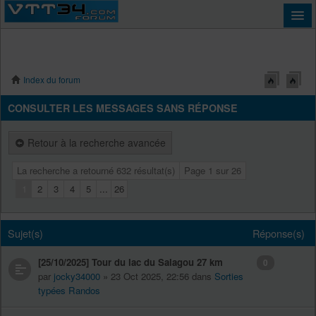
Index du forum
Connexion
CONSULTER LES MESSAGES SANS RÉPONSE
Retour à la recherche avancée
La recherche a retourné 632 résultat(s)
Page
1
sur
26
1
2
3
4
5
...
26
Sujet(s)
Réponse(s)
[25/10/2025] Tour du lac du Salagou 27 km
0
par
jocky34000
» 23 Oct 2025, 22:56 dans
Sorties
typées Randos