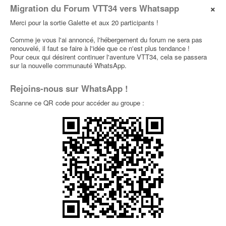
×
Migration du Forum VTT34 vers Whatsapp
Enduros
Merci pour la sortie Galette et aux 20 participants !
[diamanche 24 mars] gardiole
0
Comme je vous l'ai annoncé, l'hébergement du forum ne sera pas
par
antho34560
» 23 Mars 2024, 11:36 dans
Sorties
renouvelé, il faut se faire à l'idée que ce n'est plus tendance !
Typées Enduros
Pour ceux qui désirent continuer l'aventure VTT34, cela se passera
sur la nouvelle communauté WhatsApp.
[samedi 24/02] Gardiole
0
Rejoins-nous sur WhatsApp !
par
ALji
» 23 Fév 2024, 21:45 dans
Sorties
Dernières Minutes
Scanne ce QR code pour accéder au groupe :
Faute de rouler, faut rêver ....
0
par
tamaro
» 09 Fév 2024, 16:08 dans
Photos et
vidéos
soutien MBF
0
par
tamaro
» 26 Jan 2024, 16:20 dans
Le Bistrot
Belle ligne
0
par
tamaro
» 11 Nov 2023, 23:00 dans
Photos et
vidéos