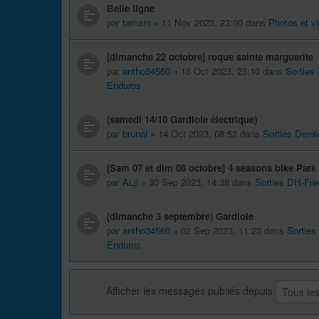
Belle ligne
par
tamaro
» 11 Nov 2023, 23:00 dans
Photos et v
[dimanche 22 octobre] roque sainte marguerite
par
antho34560
» 16 Oct 2023, 23:10 dans
Sorties
Enduros
(samedi 14/10 Gardiole électrique)
par
brunal
» 14 Oct 2023, 08:52 dans
Sorties Derni
[Sam 07 et dim 08 octobre] 4 seasons bike Par
par
ALji
» 30 Sep 2023, 14:38 dans
Sorties DH-Fre
(dimanche 3 septembre) Gardiole
par
antho34560
» 02 Sep 2023, 11:23 dans
Sorties
Enduros
Afficher les messages publiés depuis