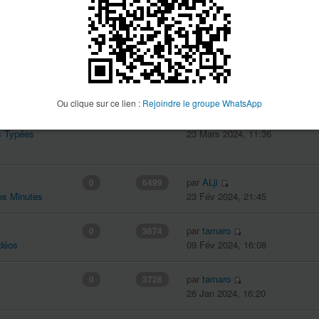
par
SuperSouris
0
4768
ation
26 Avr 2024, 16:31
par
ALji
0
3060
s Enduros
31 Mars 2024, 16:59
Ou clique sur ce lien :
Rejoindre le groupe WhatsApp
par
antho34560
0
3876
s Typées
23 Mars 2024, 11:36
par
ALji
0
6499
es Minutes
23 Fév 2024, 21:45
par
tamaro
0
3674
idéos
09 Fév 2024, 16:08
par
tamaro
0
3726
26 Jan 2024, 16:20