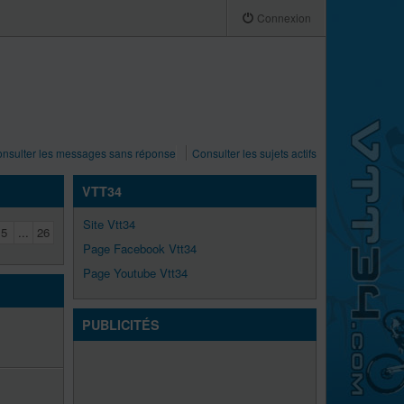
Connexion
nsulter les messages sans réponse
Consulter les sujets actifs
VTT34
Site Vtt34
5
...
26
Page Facebook Vtt34
Page Youtube Vtt34
PUBLICITÉS