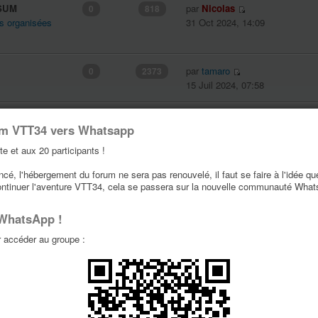
SSUM
par
Nicolas
0
818
 organisées
31 Oct 2024, 14:09
par
tamaro
0
2373
15 Juil 2024, 07:58
l occitanie
par
scratchair8
0
2939
um VTT34 vers Whatsapp
nées
17 Juin 2024, 10:01
te et aux 20 participants !
é, l'hébergement du forum ne sera pas renouvelé, il faut se faire à l'idée qu
par
antho34560
0
2858
ontinuer l'aventure VTT34, cela se passera sur la nouvelle communauté Wha
 Typées
15 Juin 2024, 08:21
 WhatsApp !
accéder au groupe :
par
Fraja34
0
7988
ces détachées
30 Mai 2024, 12:41
par
Fraja34
0
2745
ces détachées
07 Mai 2024, 09:55