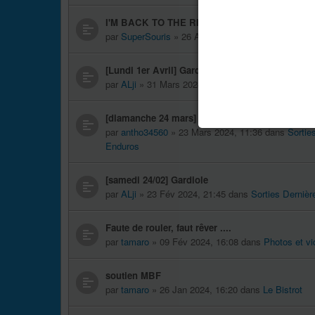
I'M BACK TO THE RIDE
par
SuperSouris
» 26 Avr 2024, 16:31 dans
Présent
[Lundi 1er Avril] Gardiole
par
ALji
» 31 Mars 2024, 16:59 dans
Sorties Typée
[diamanche 24 mars] gardiole
par
antho34560
» 23 Mars 2024, 11:36 dans
Sortie
Enduros
[samedi 24/02] Gardiole
par
ALji
» 23 Fév 2024, 21:45 dans
Sorties Dernièr
Faute de rouler, faut rêver ....
par
tamaro
» 09 Fév 2024, 16:08 dans
Photos et v
soutien MBF
par
tamaro
» 26 Jan 2024, 16:20 dans
Le Bistrot