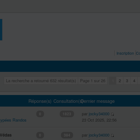
Inscription
Co
La recherche a retourné 632 résultat(s)
Page
1
sur
26
1
2
3
4
Réponse(s)
Consultation(s)
Dernier message
par
jocky34000
0
1823
 typées Randos
23 Oct 2025, 22:56
-Védas
par
jocky34000
0
384