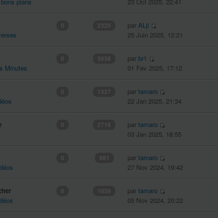
 bons plans
23 Oct 2025, 22:41
par
ALji
0
2320
verses
25 Juin 2025, 12:21
par
br1
0
3038
es Minutes
01 Fév 2025, 17:12
par
tamaro
0
1327
déos
22 Jan 2025, 21:34
e
par
tamaro
0
2718
03 Jan 2025, 18:55
par
tamaro
0
981
idéos
27 Nov 2024, 19:42
cher
par
tamaro
0
1039
idéos
05 Nov 2024, 20:22