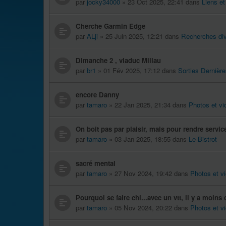
par
jocky34000
» 23 Oct 2025, 22:41 dans
Liens et
Cherche Garmin Edge
par
ALji
» 25 Juin 2025, 12:21 dans
Recherches di
Dimanche 2 , viaduc Millau
par
br1
» 01 Fév 2025, 17:12 dans
Sorties Dernièr
encore Danny
par
tamaro
» 22 Jan 2025, 21:34 dans
Photos et vi
On boit pas par plaisir, mais pour rendre servic
par
tamaro
» 03 Jan 2025, 18:55 dans
Le Bistrot
sacré mental
par
tamaro
» 27 Nov 2024, 19:42 dans
Photos et v
Pourquoi se faire chi...avec un vtt, il y a moins 
par
tamaro
» 05 Nov 2024, 20:22 dans
Photos et v