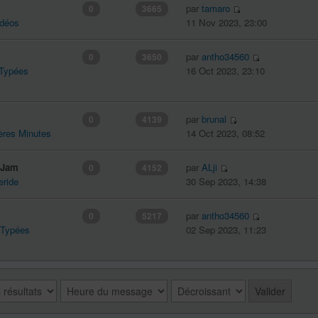
par
tamaro
0
3665
idéos
11 Nov 2023, 23:00
par
antho34560
0
3650
 Typées
16 Oct 2023, 23:10
par
brunal
0
4139
ères Minutes
14 Oct 2023, 08:52
k Jam
par
ALji
0
4152
eride
30 Sep 2023, 14:38
par
antho34560
0
5217
 Typées
02 Sep 2023, 11:23