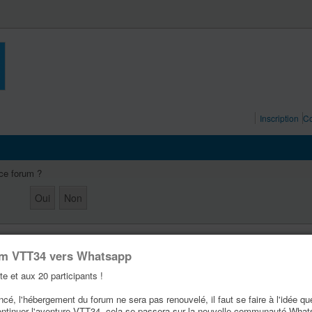
Inscription
Co
 ce forum ?
um VTT34 vers Whatsapp
te et aux 20 participants !
é, l'hébergement du forum ne sera pas renouvelé, il faut se faire à l'idée qu
ontinuer l'aventure VTT34, cela se passera sur la nouvelle communauté Wha