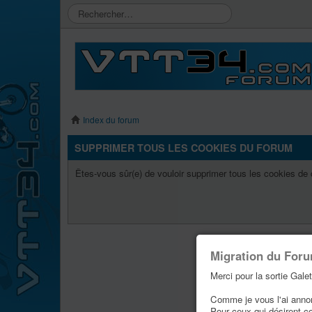
Index du forum
SUPPRIMER TOUS LES COOKIES DU FORUM
Êtes-vous sûr(e) de vouloir supprimer tous les cookies de
Migration du For
Merci pour la sortie Galet
Comme je vous l'ai annonc
Pour ceux qui désirent c