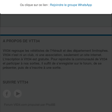
Ou clique sur ce lien :
Rejoindre le groupe WhatsApp
A PROPOS DE VTT34
Vtt34 regroupe les vététistes de l’Hérault et des département limitrophes.
Vtt34 n'est ni un club, ni une association, seulement un site internet.
L'inscription à Vtt34 est gratuite. Pour rejoindre la communauté de Vtt34
et participer à nos sorties, il suffit de s'enregister sur le forum, de se
présenter, puis de s'inscrire à une sortie.
SUIVRE VTT34
Forum Vtt34.com propulsé par PhpBB