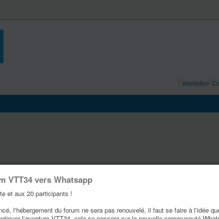
Inscription
Co
um VTT34 vers Whatsapp
te et aux 20 participants !
é, l'hébergement du forum ne sera pas renouvelé, il faut se faire à l'idée qu
ontinuer l'aventure VTT34, cela se passera sur la nouvelle communauté Wha