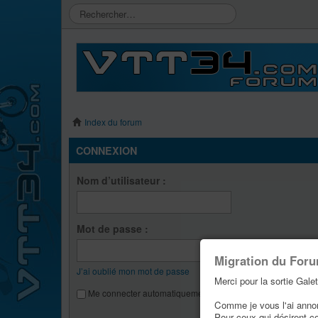
Index du forum
CONNEXION
Nom d’utilisateur :
Mot de passe :
Migration du For
J’ai oublié mon mot de passe
Merci pour la sortie Galet
Me connecter automatiquement lors de chaque visite
Comme je vous l'ai annonc
Pour ceux qui désirent c