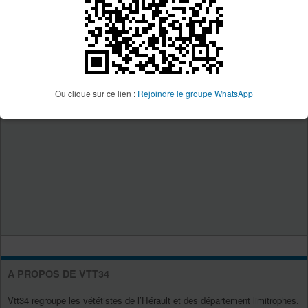
Ou clique sur ce lien :
Rejoindre le groupe WhatsApp
A PROPOS DE VTT34
Vtt34 regroupe les vététistes de l’Hérault et des département limitrophes.