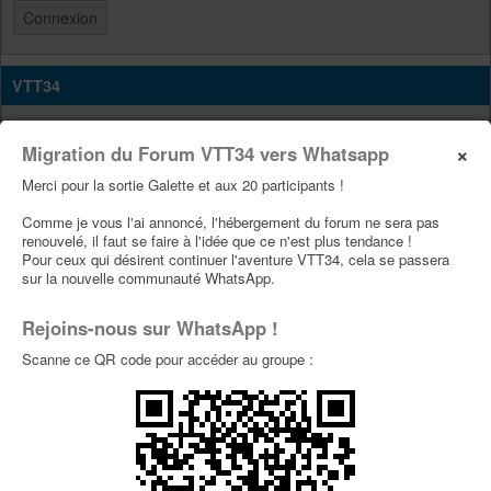
VTT34
Site Vtt34
×
Migration du Forum VTT34 vers Whatsapp
Page Facebook Vtt34
Merci pour la sortie Galette et aux 20 participants !
Page Youtube Vtt34
Comme je vous l'ai annoncé, l'hébergement du forum ne sera pas
renouvelé, il faut se faire à l'idée que ce n'est plus tendance !
PUBLICITÉS
Pour ceux qui désirent continuer l'aventure VTT34, cela se passera
sur la nouvelle communauté WhatsApp.
Rejoins-nous sur WhatsApp !
Scanne ce QR code pour accéder au groupe :