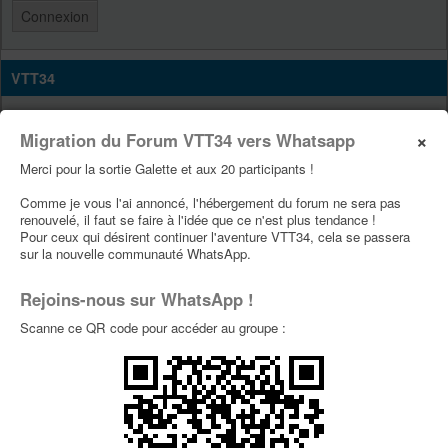
VTT34
Site Vtt34
×
Migration du Forum VTT34 vers Whatsapp
Page Facebook Vtt34
Merci pour la sortie Galette et aux 20 participants !
Page Youtube Vtt34
Comme je vous l'ai annoncé, l'hébergement du forum ne sera pas
renouvelé, il faut se faire à l'idée que ce n'est plus tendance !
PUBLICITÉS
Pour ceux qui désirent continuer l'aventure VTT34, cela se passera
sur la nouvelle communauté WhatsApp.
Rejoins-nous sur WhatsApp !
Scanne ce QR code pour accéder au groupe :