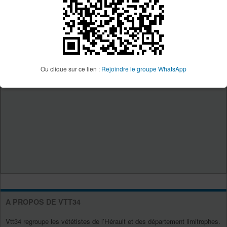
Ou clique sur ce lien :
Rejoindre le groupe WhatsApp
A PROPOS DE VTT34
Vtt34 regroupe les vététistes de l’Hérault et des département limitrophes.