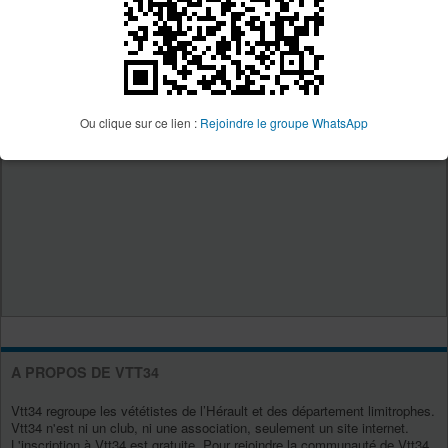
Ou clique sur ce lien :
Rejoindre le groupe WhatsApp
A PROPOS DE VTT34
Vtt34 regroupe les vététistes de l’Hérault et des département limitrophes.
Vtt34 n'est ni un club, ni une association, seulement un site internet.
L'inscription à Vtt34 est gratuite. Pour rejoindre la communauté de Vtt34