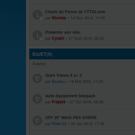
Charte du Forum de VTT34.com
par
Nicolas
» 14 Nov 2014, 11:06
Présenter son vélo
par
Cyrain
» 27 Août 2010, 22:52
SUJET(S)
Sujet(s)
Giant Trance X e+ 3
par
Boubou
» 18 Mai 2023, 17:23
suite équipement bikepack
par
Fraja34
» 07 Oct 2018, 08:56
OFF 29" MAIS PAS SOBRE
par
Rider-30
» 26 Jan 2018, 17:45