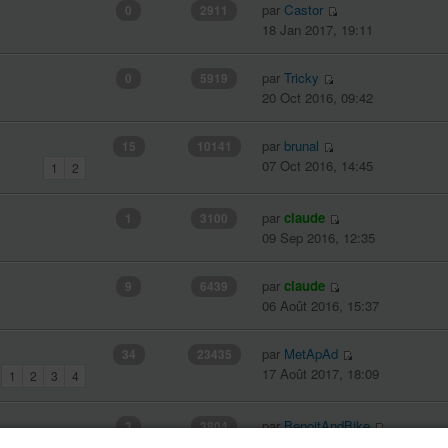
par
Castor
0
2911
18 Jan 2017, 19:11
par
Tricky
0
5919
20 Oct 2016, 09:42
par
brunal
15
10141
07 Oct 2016, 14:45
1
2
par
claude
1
3100
09 Sep 2016, 12:35
par
claude
9
6439
06 Août 2016, 15:37
par
MetApAd
34
23435
17 Août 2017, 18:09
1
2
3
4
par
BenoitAndBike
3
3804
09 Juil 2016, 18:43