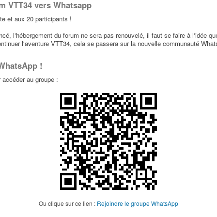
um VTT34 vers Whatsapp
te et aux 20 participants !
par
sebdusud
9
7440
29 Août 2016, 12:20
é, l'hébergement du forum ne sera pas renouvelé, il faut se faire à l'idée qu
ontinuer l'aventure VTT34, cela se passera sur la nouvelle communauté Wha
par
Trufito
8
6556
 WhatsApp !
29 Mai 2016, 15:17
accéder au groupe :
par
nikos34
0
4638
26 Mars 2016, 17:38
par
Stefsr
4
4245
08 Mars 2016, 00:03
par
Thomas
8
6021
15 Fév 2016, 17:28
par
cousinhube34
43
23707
22 Jan 2016, 23:34
2
3
4
5
Ou clique sur ce lien :
Rejoindre le groupe WhatsApp