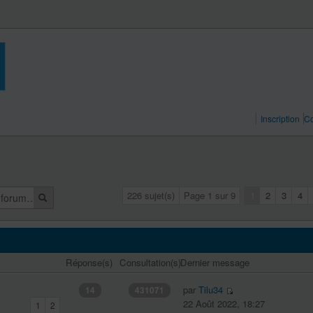
Inscription
Co
226 sujet(s)
Page
1
sur
9
1
2
3
4
Réponse(s)
Consultation(s)
Dernier message
par
Tilu34
14
431071
22 Août 2022, 18:27
1
2