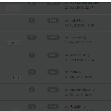
par
Xav Le Toulousain
23
13913
22 Déc 2015, 22:47
1
2
3
par
mric34
3
4398
31 Août 2015, 13:59
par
Bertrand
125
48430
18 Jan 2016, 07:35
...
11
12
13
par
jerem1134
5
4560
06 Août 2015, 19:24
par
Zorro
10
7649
30 Mai 2015, 15:01
1
2
par
cousinhube34
8
7389
07 Oct 2015, 10:24
par
Fraja34
10
7745