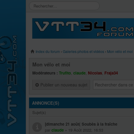
Index du forum
‹
Galeries photos et vidéos
‹
Mon vélo et moi
Mon vélo et moi
Modérateurs :
Trufito
,
claude
,
Nicolas
,
Fraja34
Publier un nouveau sujet
ANNONCE(S)
Sujet(s)
[dimanche 21 août{ Soubès à la fraîche
par
claude
» 19 Août 2022, 16:53