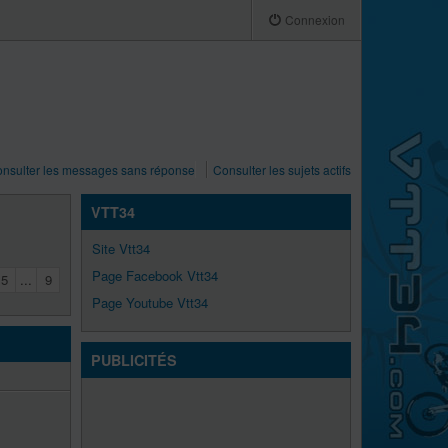
Connexion
nsulter les messages sans réponse
Consulter les sujets actifs
VTT34
Site Vtt34
Page Facebook Vtt34
5
...
9
Page Youtube Vtt34
PUBLICITÉS