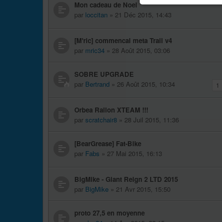
Mon cadeau de Noel
par
loccitan
» 21 Déc 2015, 14:43
[M'ric] commencal meta Trail v4
par
mric34
» 28 Août 2015, 03:06
SOBRE UPGRADE
par
Bertrand
» 26 Août 2015, 10:34
1
Orbea Rallon XTEAM !!!
par
scratchair8
» 28 Juil 2015, 11:36
[BearGrease] Fat-Bike
par
Fabs
» 27 Mai 2015, 16:13
BigMike - Giant Reign 2 LTD 2015
par
BigMike
» 21 Avr 2015, 15:50
proto 27,5 en moyenne