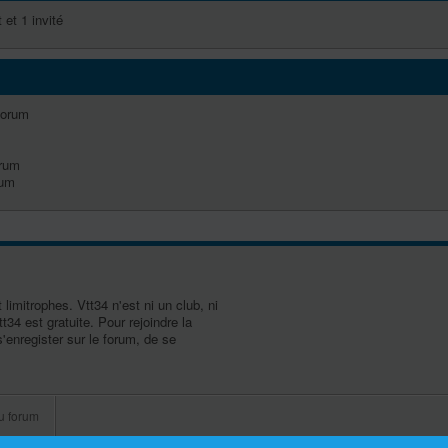
 et 1 invité
forum
orum
rum
limitrophes. Vtt34 n'est ni un club, ni
t34 est gratuite. Pour rejoindre la
s'enregister sur le forum, de se
u forum