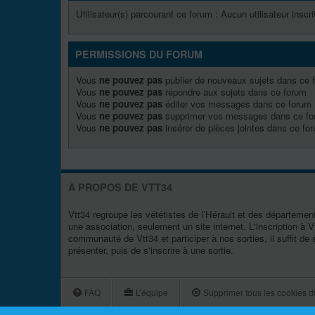
Utilisateur(s) parcourant ce forum : Aucun utilisateur inscrit
PERMISSIONS DU FORUM
Vous
ne pouvez pas
publier de nouveaux sujets dans ce 
Vous
ne pouvez pas
répondre aux sujets dans ce forum
Vous
ne pouvez pas
éditer vos messages dans ce forum
Vous
ne pouvez pas
supprimer vos messages dans ce f
Vous
ne pouvez pas
insérer de pièces jointes dans ce fo
A PROPOS DE VTT34
Vtt34 regroupe les vététistes de l’Hérault et des département 
une association, seulement un site internet. L'inscription à Vt
communauté de Vtt34 et participer à nos sorties, il suffit de 
présenter, puis de s'inscrire à une sortie.
FAQ
L’équipe
Supprimer tous les cookies d