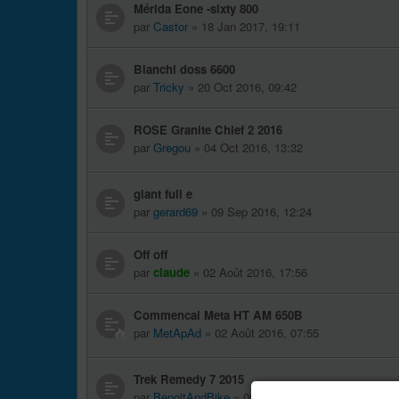
Mérida Eone -sixty 800
par
Castor
» 18 Jan 2017, 19:11
Bianchi doss 6600
par
Tricky
» 20 Oct 2016, 09:42
ROSE Granite Chief 2 2016
par
Gregou
» 04 Oct 2016, 13:32
giant full e
par
gerard69
» 09 Sep 2016, 12:24
Off off
par
claude
» 02 Août 2016, 17:56
Commencal Meta HT AM 650B
par
MetApAd
» 02 Août 2016, 07:55
Trek Remedy 7 2015
par
BenoitAndBike
» 08 Juil 2016, 09:50