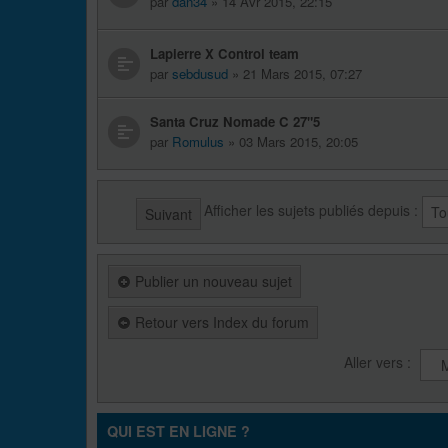
par
dan34
» 14 Avr 2015, 22:15
Lapierre X Control team
par
sebdusud
» 21 Mars 2015, 07:27
Santa Cruz Nomade C 27"5
par
Romulus
» 03 Mars 2015, 20:05
Afficher les sujets publiés depuis :
Suivant
Publier un nouveau sujet
Retour vers Index du forum
Aller vers :
QUI EST EN LIGNE ?