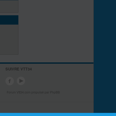
SUIVRE VTT34
Forum Vtt34.com propulsé par PhpBB