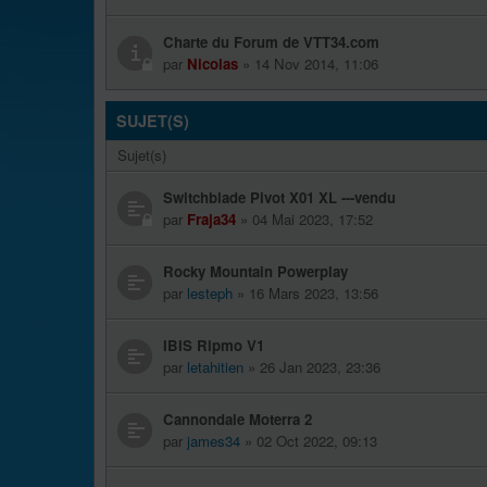
Charte du Forum de VTT34.com
par
Nicolas
» 14 Nov 2014, 11:06
SUJET(S)
Sujet(s)
Switchblade Pivot X01 XL ---vendu
par
Fraja34
» 04 Mai 2023, 17:52
Rocky Mountain Powerplay
par
lesteph
» 16 Mars 2023, 13:56
IBIS Ripmo V1
par
letahitien
» 26 Jan 2023, 23:36
Cannondale Moterra 2
par
james34
» 02 Oct 2022, 09:13