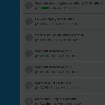
Specialized stumpjumper elite fsr 2010 taille S
par
Trufito
» 04 Juin 2019, 17:21
Lapierre Spicy 527 de 2017
par
adilou
» 10 Mai 2019, 11:15
SANTA CRUZ BRONSON C 2016
par
loccitan
» 25 Avr 2019, 14:12
Spécialized Kenevo 2019
par
bartas
» 08 Avr 2019, 08:35
Spécialized Kenevo 2019
par
bartas
» 08 Avr 2019, 08:35
Spectral AL 9 EX taille S
par
TOFEUF
» 03 Avr 2019, 19:04
Mondraker Foxy XR carbone
par
Cyrain
» 26 Mars 2019, 13:26