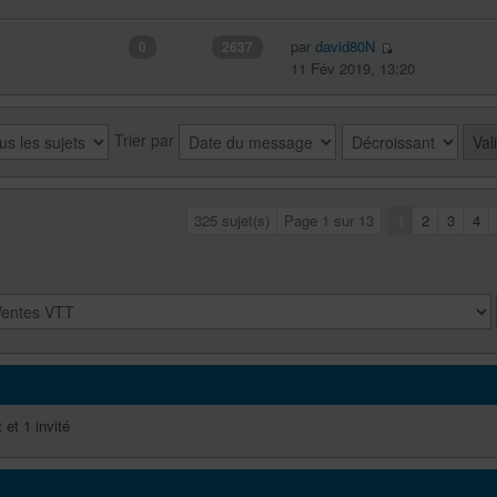
par
david80N
0
2637
11 Fév 2019, 13:20
Trier par
325 sujet(s)
Page
1
sur
13
1
2
3
4
 et 1 invité