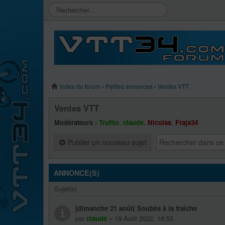
Index du forum
‹
Petites annonces
‹
Ventes VTT
Ventes VTT
Modérateurs :
Trufito
,
claude
,
Nicolas
,
Fraja34
Publier un nouveau sujet
ANNONCE(S)
Sujet(s)
[dimanche 21 août{ Soubès à la fraîche
par
claude
» 19 Août 2022, 16:53