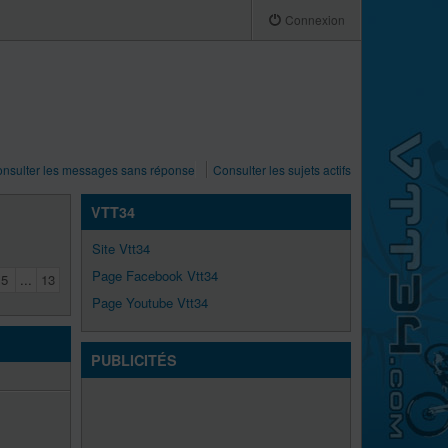
Connexion
nsulter les messages sans réponse
Consulter les sujets actifs
VTT34
Site Vtt34
Page Facebook Vtt34
5
...
13
Page Youtube Vtt34
PUBLICITÉS