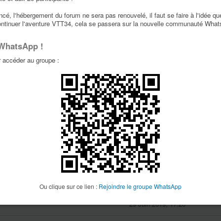
é, l'hébergement du forum ne sera pas renouvelé, il faut se faire à l'idée qu
par
golgauth
2
4517
ontinuer l'aventure VTT34, cela se passera sur la nouvelle communauté Wha
15 Jan 2020, 23:04
 WhatsApp !
5 S’WORK
par
grosphilou
2
2593
accéder au groupe :
28 Oct 2019, 19:44
ARBONNE
par
Bertrand
3
3309
02 Août 2019, 11:00
par
Artur
2
2810
16 Déc 2019, 20:57
es
par
Just for fun
2
2522
29 Juin 2019, 17:18
Ou clique sur ce lien :
Rejoindre le groupe WhatsApp
par
Just for fun
2
2310
29 Juin 2019, 17:20