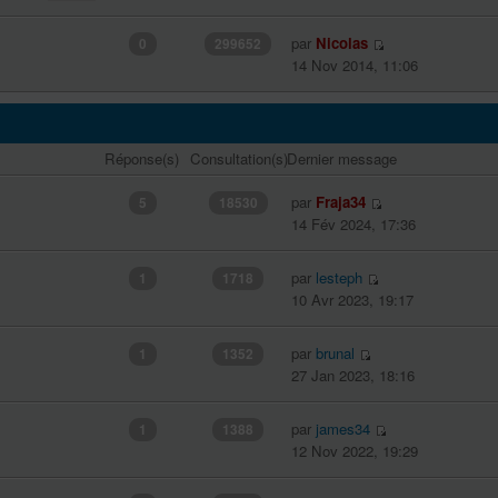
par
Nicolas
0
299652
14 Nov 2014, 11:06
Réponse(s)
Consultation(s)
Dernier message
par
Fraja34
5
18530
14 Fév 2024, 17:36
par
lesteph
1
1718
10 Avr 2023, 19:17
par
brunal
1
1352
27 Jan 2023, 18:16
par
james34
1
1388
12 Nov 2022, 19:29