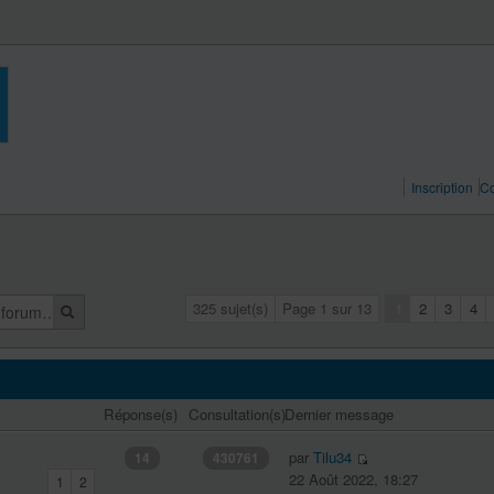
Inscription
Co
325 sujet(s)
Page
1
sur
13
1
2
3
4
Réponse(s)
Consultation(s)
Dernier message
par
Tilu34
14
430761
22 Août 2022, 18:27
1
2