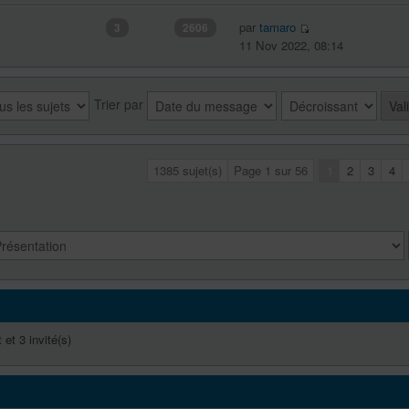
par
tamaro
3
2606
11 Nov 2022, 08:14
Trier par
1385 sujet(s)
Page
1
sur
56
1
2
3
4
 et 3 invité(s)