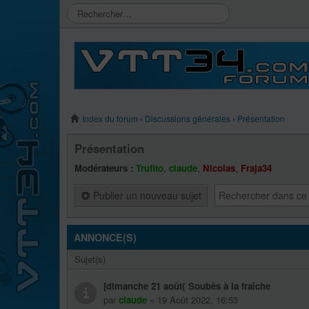
Index du forum
‹
Discussions générales
‹
Présentation
Présentation
Modérateurs :
Trufito
,
claude
,
Nicolas
,
Fraja34
Publier un nouveau sujet
ANNONCE(S)
Sujet(s)
[dimanche 21 août{ Soubès à la fraîche
par
claude
» 19 Août 2022, 16:53