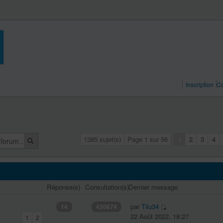
Inscription
Co
1385 sujet(s)
Page
1
sur
56
1
2
3
4
Réponse(s)
Consultation(s)
Dernier message
par
Tilu34
14
430674
22 Août 2022, 18:27
1
2