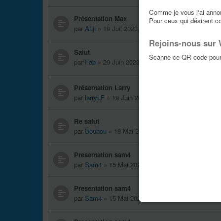
Comme je vous l'ai annonc
Présentation Max
Pour ceux qui désirent c
par
ALji
» 19 Juil 2023, 13:44
Rejoins-nous sur
Salut
Scanne ce QR code pour 
par
Fab
» 29 Juin 2023, 09:44
Présentation Larry
par
larryLF
» 19 Juin 2023, 10:24
Re salut
par
Boubou
» 18 Mai 2023, 17:13
Presentation sam4
par
Sam4
» 15 Mai 2023, 19:55
Presentation sam4
par
Sam4
» 15 Mai 2023, 18:09