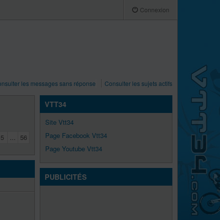
Connexion
nsulter les messages sans réponse
Consulter les sujets actifs
VTT34
Site Vtt34
Page Facebook Vtt34
5
...
56
Page Youtube Vtt34
PUBLICITÉS