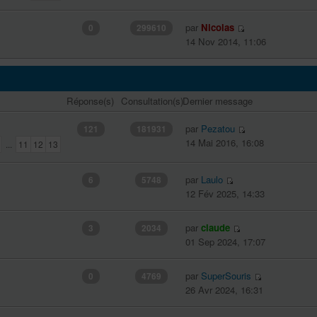
par
Nicolas
0
299610
14 Nov 2014, 11:06
Réponse(s)
Consultation(s)
Dernier message
par
Pezatou
121
181931
14 Mai 2016, 16:08
...
11
12
13
par
Laulo
6
5748
12 Fév 2025, 14:33
par
claude
3
2034
01 Sep 2024, 17:07
par
SuperSouris
0
4769
26 Avr 2024, 16:31