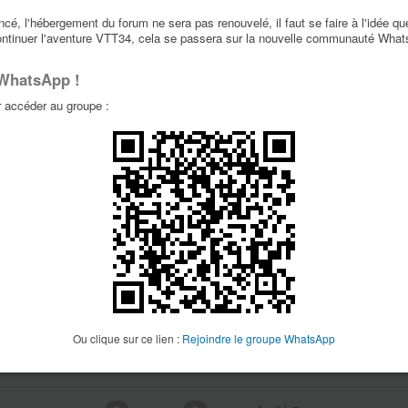
é, l'hébergement du forum ne sera pas renouvelé, il faut se faire à l'idée qu
par
claude
5
6683
ontinuer l'aventure VTT34, cela se passera sur la nouvelle communauté Wha
22 Juil 2023, 07:53
 WhatsApp !
par
le normand
12
3733
accéder au groupe :
01 Juil 2023, 18:40
1
2
par
Leyeti
3
1591
20 Juin 2023, 09:18
par
claude
2
1798
18 Mai 2023, 19:42
par
claude
4
1645
16 Mai 2023, 09:29
Ou clique sur ce lien :
Rejoindre le groupe WhatsApp
par Invité
0
0
01 Jan 1970, 01:00