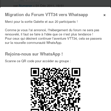
par
Numenor
» 01 Déc 2011, 19:51
×
Migration du Forum VTT34 vers Whatsapp
Stage de pilotage enduro
14
Merci pour la sortie Galette et aux 20 participants !
1
2
Comme je vous l'ai annoncé, l'hébergement du forum ne sera pas
par
Le Fred
» 29 Août 2011, 09:15
renouvelé, il faut se faire à l'idée que ce n'est plus tendance !
Pour ceux qui désirent continuer l'aventure VTT34, cela se passera
sur la nouvelle communauté WhatsApp.
[17 septembre 2011]urban DH sauveterre
3
par
lalain
» 10 Août 2011, 16:40
Rejoins-nous sur WhatsApp !
Licence Ufolep 2010 / 2011 - courses et randos
1
Scanne ce QR code pour accéder au groupe :
par
Nicolas
» 01 Août 2010, 19:27
[7 & 8 mai 2011] Voulvoul dh d'anduze 3 eme
8
édition
par
Numenor
» 10 Mai 2011, 17:06
[14-15 Mai 2011] 4X Combes
0
par
cousinhube34
» 19 Avr 2011, 07:24