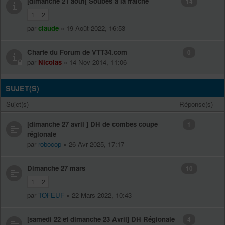
[dimanche 21 août{ Soubès à la fraîche
14
1
2
par
claude
» 19 Août 2022, 16:53
Charte du Forum de VTT34.com
0
par
Nicolas
» 14 Nov 2014, 11:06
SUJET(S)
Sujet(s)
Réponse(s)
[dimanche 27 avril ] DH de combes coupe
1
régionale
par
robocop
» 26 Avr 2025, 17:17
Dimanche 27 mars
10
1
2
par
TOFEUF
» 22 Mars 2022, 10:43
[samedi 22 et dimanche 23 Avril] DH Régionale
4