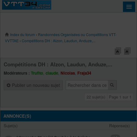
Index du forum
‹
Randonnées Organisées ou Compétitions VTT-
Connexion
VVTTAE
‹
Compétitions DH : Alzon, Laudun, Anduze,...
Compétitions DH : Alzon, Laudun, Anduze,...
Modérateurs :
Trufito
,
claude
,
Nicolas
,
Fraja34
Publier un nouveau sujet
22 sujet(s)
Page
1
sur
1
ANNONCE(S)
Sujet(s)
Réponse(s)