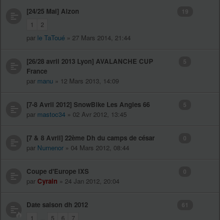
[24/25 Mai] Alzon
19
1
2
par
le TaToué
» 27 Mars 2014, 21:44
[26/28 avril 2013 Lyon] AVALANCHE CUP
5
France
par
manu
» 12 Mars 2013, 14:09
[7-8 Avril 2012] SnowBike Les Angles 66
5
par
mastoc34
» 02 Avr 2012, 13:45
[7 & 8 Avril] 22ème Dh du camps de césar
0
par
Numenor
» 04 Mars 2012, 08:44
Coupe d'Europe IXS
0
par
Cyrain
» 24 Jan 2012, 20:04
Date saison dh 2012
61
1
...
5
6
7