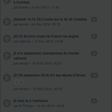
à Combes.
par
brunal
» 21 Avr 2017, 17:45
[Samedi 10.12.16] Course sur le 4X de Combes.
8
par
brunal
» 04 Déc 2016, 09:15
[24 25 26 juin] coupe de France les angles
0
par
matmax
» 01 Nov 2015, 10:36
[5 et 6 septembre] championnat du monde
3
vallnord
par
wango
» 29 Août 2015, 05:20
[27/28 septembre 2014] DH des Monts d'Olmes
13
1
2
par
kerson
» 12 Août 2014, 22:54
[8 mai] 4x a Calvisson
2
par
le TaToué
» 14 Avr 2014, 19:52