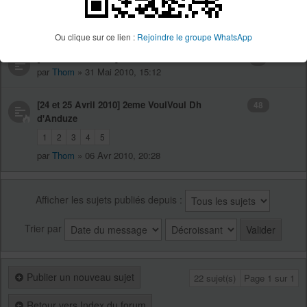
[20 au 22 Mai ] Coupe France DH à Brassac
3
par
bartas
» 03 Avr 2011, 09:49
Ou clique sur ce lien :
Rejoindre le groupe WhatsApp
[18 et 19 Juin 2011] Dh de Bramonas
2
par
Thom
» 31 Mai 2010, 15:12
[24 et 25 Avril 2010] 2eme VoulVoul Dh
48
d'Anduze
1
2
3
4
5
par
Thom
» 06 Avr 2010, 20:28
Afficher les sujets publiés depuis :
Trier par
Publier un nouveau sujet
22 sujet(s)
Page
1
sur
1
Retour vers Index du forum