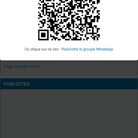
Vous
ne pouvez pas
répondre aux sujets dans ce forum
Vous
ne pouvez pas
éditer vos messages dans ce forum
Vous
ne pouvez pas
supprimer vos messages dans ce forum
Vous
ne pouvez pas
insérer de pièces jointes dans ce forum
VTT34
Ou clique sur ce lien :
Rejoindre le groupe WhatsApp
Site Vtt34
Page Facebook Vtt34
Page Youtube Vtt34
PUBLICITÉS