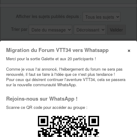
Afficher les sujets publiés depuis :
Trier par
×
Migration du Forum VTT34 vers Whatsapp
Publier un nouveau sujet
4 sujet(s)
Page
1
sur
1
Merci pour la sortie Galette et aux 20 participants !
Retour vers Index du forum
Comme je vous l'ai annoncé, l'hébergement du forum ne sera pas
renouvelé, il faut se faire à l'idée que ce n'est plus tendance !
Aller vers :
Pour ceux qui désirent continuer l'aventure VTT34, cela se passera
sur la nouvelle communauté WhatsApp.
QUI EST EN LIGNE ?
Rejoins-nous sur WhatsApp !
Scanne ce QR code pour accéder au groupe :
Utilisateur(s) parcourant ce forum : Aucun utilisateur inscrit et 1 invité
PERMISSIONS DU FORUM
Vous
ne pouvez pas
publier de nouveaux sujets dans ce forum