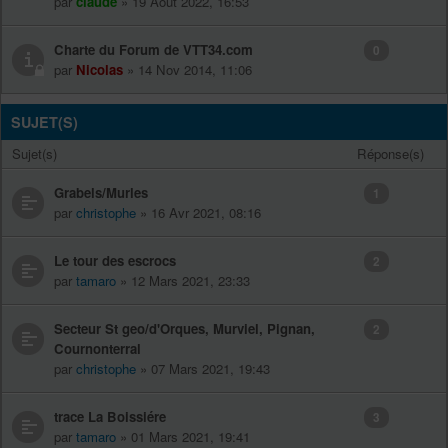
par
claude
» 19 Août 2022, 16:53
Charte du Forum de VTT34.com
0
par
Nicolas
» 14 Nov 2014, 11:06
SUJET(S)
Sujet(s)
Réponse(s)
Grabels/Murles
1
par
christophe
» 16 Avr 2021, 08:16
Le tour des escrocs
2
par
tamaro
» 12 Mars 2021, 23:33
Secteur St geo/d'Orques, Murviel, Pignan,
2
Cournonterral
par
christophe
» 07 Mars 2021, 19:43
trace La Boissiére
3
par
tamaro
» 01 Mars 2021, 19:41