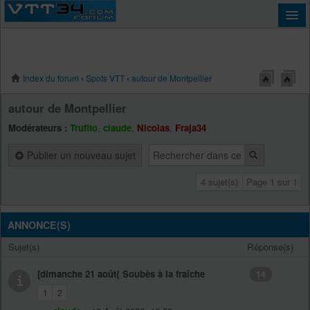
Index du forum
‹
Spots VTT
‹
autour de Montpellier
Connexion
autour de Montpellier
Modérateurs :
Trufito
,
claude
,
Nicolas
,
Fraja34
Publier un nouveau sujet
4 sujet(s)
Page
1
sur
1
ANNONCE(S)
Sujet(s)
Réponse(s)
[dimanche 21 août{ Soubès à la fraîche
14
1
2