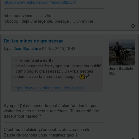
https://www.pinkbike.com/video/592630/
robocop reviens ! ...... vite !
robocop , déjà une légende, presque .... un mythe !
Re: les mines de graissesac
par
Jean Baptiste
» 06 Nov 2025, 10:43
le normand a écrit :
une découverte très sympa sur un secteur oublié
Jean Baptiste
, camplong et graissessac , un vrais secteur
26p
enduro , avec la caméra qui bouge !
https://www.pinkbike.com/video/592630/
Sympa ! j'ai découvert le spot à pied l'an dernier pour
visiter les sites miniers eux-mêmes. Tu as gardé une
trace à tout hasard ?
C'est fou le plaisir qu'on peut avoir avec un vélo !
Bande de cochons vous imaginiez quoi ?