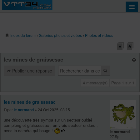
Index du forum
‹
Galeries photos et vidéos
‹
Photos et vidéos
Connexion
les mines de graissesac
Publier une réponse
4 message(s)
Page
1
sur
1
les mines de graissesac
par
le normand
» 24 Oct 2025, 08:15
une découverte très sympa sur un secteur oublié ,
camplong et graissessac , un vrais secteur enduro ,
avec la caméra qui bouge !
le normand
27.5p