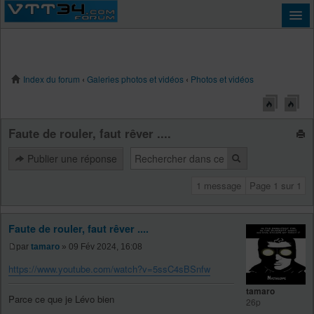
Index du forum
‹
Galeries photos et vidéos
‹
Photos et vidéos
Connexion
Faute de rouler, faut rêver ....
Publier une réponse
1 message
Page
1
sur
1
Faute de rouler, faut rêver ....
par
tamaro
» 09 Fév 2024, 16:08
https://www.youtube.com/watch?v=5ssC4sBSnfw
tamaro
Parce ce que je Lévo bien
26p