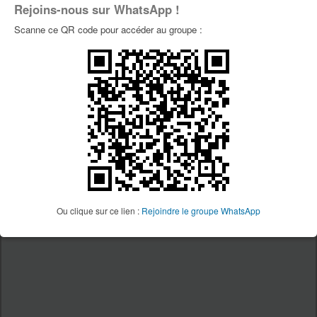
Rejoins-nous sur WhatsApp !
Page Facebook Vtt34
Scanne ce QR code pour accéder au groupe :
Page Youtube Vtt34
PUBLICITÉS
Ou clique sur ce lien :
Rejoindre le groupe WhatsApp