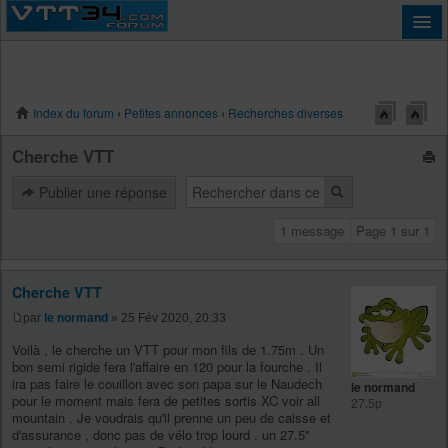
Index du forum
‹
Petites annonces
‹
Recherches diverses
Connexion
Cherche VTT
Publier une réponse
1 message
Page
1
sur
1
Cherche VTT
par
le normand
» 25 Fév 2020, 20:33
Voilà , le cherche un VTT pour mon fils de 1.75m . Un
bon semi rigide fera l'affaire en 120 pour la fourche . Il
ira pas faire le couillon avec son papa sur le Naudech
le normand
pour le moment mais fera de petites sortis XC voir all
27.5p
mountain . Je voudrais qu'il prenne un peu de caisse et
d'assurance , donc pas de vélo trop lourd . un 27.5"