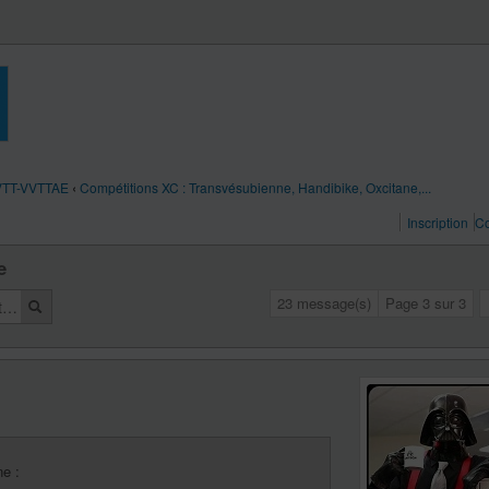
 VTT-VVTTAE
‹
Compétitions XC : Transvésubienne, Handibike, Oxcitane,...
Inscription
Co
e
23 message(s)
Page
3
sur
3
ne :