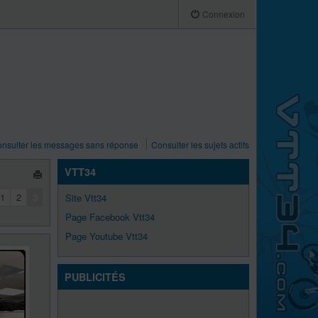
Connexion
nsulter les messages sans réponse
Consulter les sujets actifs
VTT34
1
2
3
Site Vtt34
Page Facebook Vtt34
Page Youtube Vtt34
PUBLICITÉS