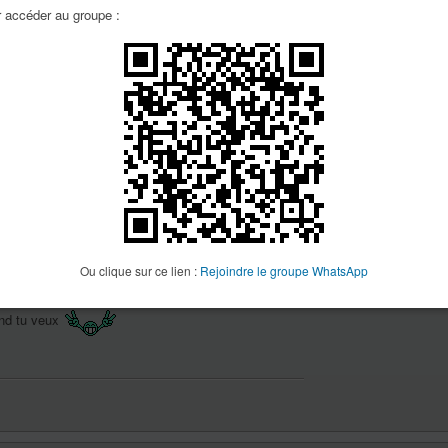
accéder au groupe :
battant : j’a Subi 3 échecs avant de la terminer
à me remotiiver mais qui sait : pour commencer je
claude
29p
Message(s) :
8203
Inscription :
21 Juin 
Ou clique sur ce lien :
Rejoindre le groupe WhatsApp
Localisation :
Sussar
VTT:
En acier
and tu veux