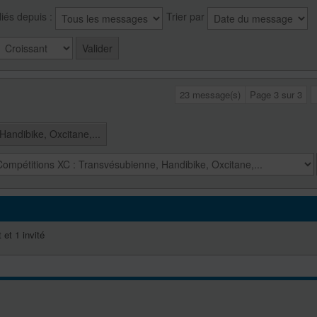
liés depuis :
Trier par
23 message(s)
Page
3
sur
3
andibike, Oxcitane,...
 et 1 invité