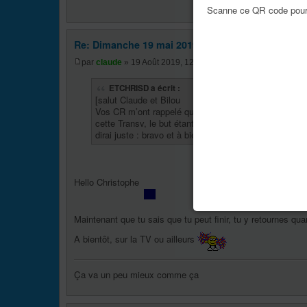
Scanne ce QR code pour 
Re: Dimanche 19 mai 2019 ma TransVésubienne
par
claude
» 19 Août 2019, 12:04
ETCHRISD a écrit :
[salut Claude et Bilou
Vos CR m’ont rappelé quelques souvenirs d’ancien com
cette Transv, le but étant atteint je n’ai pas réussi 
dirai juste : bravo et à bientôt sur les sentiers
Hello Christophe
Maintenant que tu sais que tu peut finir, tu y retournes qu
A bientôt, sur la TV ou ailleurs
Ça va un peu mieux comme ça