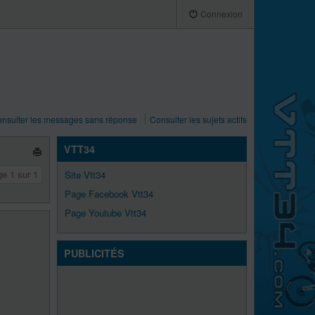
Connexion
nsulter les messages sans réponse
Consulter les sujets actifs
VTT34
ge
1
sur
1
Site Vtt34
Page Facebook Vtt34
Page Youtube Vtt34
PUBLICITÉS