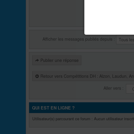
Afficher les messages publiés depuis :
Publier une réponse
Retour vers Compétitions DH : Alzon, Laudun, An
Aller vers :
QUI EST EN LIGNE ?
Utilisateur(s) parcourant ce forum : Aucun utilisateur inscrit