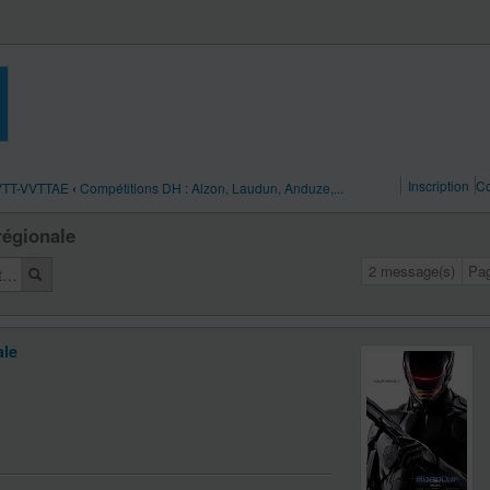
Inscription
Co
 VTT-VVTTAE
‹
Compétitions DH : Alzon, Laudun, Anduze,...
régionale
2 message(s)
Pa
ale