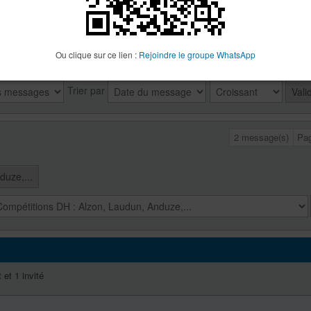
Inscription :
07 Jan 2
Localisation :
à l'oues
MAIS à l'Ouest
VTT:
Zemlet RR - Spé
Ou clique sur ce lien :
Rejoindre le groupe WhatsApp
Trier par
2 message(s)
Pa
duze,...
 et 1 invité