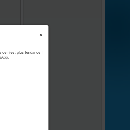
2012,
×
in the
 moustache
e ce n'est plus tendance !
tsApp.