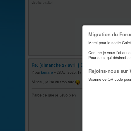
vive la retraite !
.
Migration du For
Merci pour la sortie Galet
Comme je vous l'ai annonc
Pour ceux qui désirent c
Re: [dimanche 27 avril ] DH de combes coupe rég
Rejoins-nous sur
par
tamaro
» 28 Avr 2025, 17:48
Scanne ce QR code pour 
Mince , je l'ai vu trop tard
Parce ce que je Lévo bien