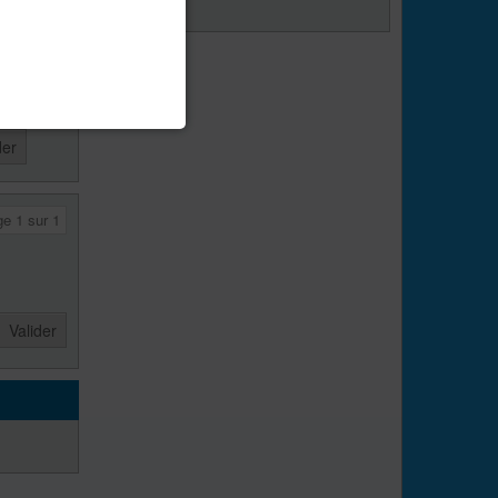
013, 21:06
t de l'est,
 L'Oréal
ge
1
sur
1