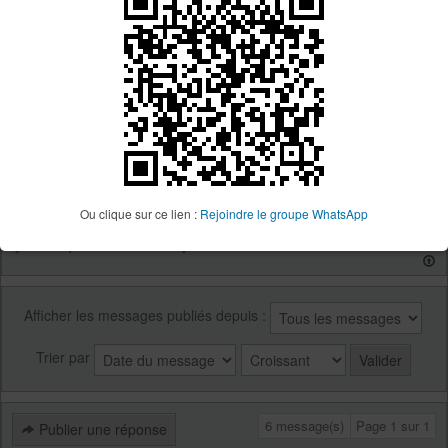
Je vois que tu prends goût aux épreuves un peu
claude
longues
29p
Je l’avais bien repérée mais ça tombait pas bien
question date
et pi maintenant de toutes façons
c’est plus bon du tout
Ça doit être sympa, le retour de Franck le confirme
Ou clique sur ce lien :
Rejoindre le groupe WhatsApp
Ça va un peu mieux comme ça
Afficher les messages publiés depuis :
Trier par
6 message(s)
Page
1
sur
1
Publier une réponse