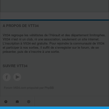
A PROPOS DE VTT34
Vtt34 regroupe les vététistes de l’Hérault et des département limitrophes.
Vtt34 n'est ni un club, ni une association, seulement un site internet.
L'inscription à Vtt34 est gratuite. Pour rejoindre la communauté de Vtt34
et participer à nos sorties, il suffit de s'enregister sur le forum, de se
présenter, puis de s'inscrire à une sortie.
SUIVRE VTT34
Forum Vtt34.com propulsé par PhpBB