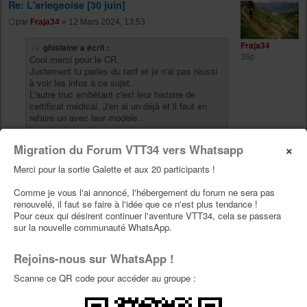
Re: L'ariegeoise [30 juin]
par
Fraja34
» 12 Mars 2024, 13:53
Fraja34
ghislaine a écrit :
36p
Cool merci pour le CR.
Justement tu parles du tarif et je n'ai pas réussi
à voir les infos à ce sujet.
L'autre truc embêtant c'est leur histoire de
certificat médical. J'en ai un déjà et il faut en
refaire un avec leur modèle..
je pense que celui de la Garoutade ou autre doit
×
Migration du Forum VTT34 vers Whatsapp
convenir.
prend contact avec eux en scannant le tien, (je ne me
Merci pour la sortie Galette et aux 20 participants !
souviens plus pour le certificat.)
j'avais payé 30 euros
Comme je vous l'ai annoncé, l'hébergement du forum ne sera pas
renouvelé, il faut se faire à l'idée que ce n'est plus tendance !
Pour ceux qui désirent continuer l'aventure VTT34, cela se passera
« Celui qui sait profiter du moment, c'est là l'homme
sur la nouvelle communauté WhatsApp.
avisé. »
de Johann Wolfgang von Goethe
Rejoins-nous sur WhatsApp !
Scanne ce QR code pour accéder au groupe :
Re: L'ariegeoise [30 juin]
par
claude
» 14 Mars 2024, 14:27