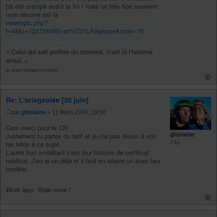
j'ai été crampé avant la fin ! mais un très bon souvenir.
mon résumé est là
viewtopic.php?
f=48&t=12272&hilit=ari%C3%A9geoise&start=10
« Celui qui sait profiter du moment, c'est là l'homme
avisé. »
de Johann Wolfgang von Goethe
Re: L'ariegeoise [30 juin]
par
ghislaine
» 11 Mars 2024, 19:00
Cool merci pour le CR.
ghislaine
Justement tu parles du tarif et je n'ai pas réussi à voir
24p
les infos à ce sujet.
L'autre truc embêtant c'est leur histoire de certificat
médical. J'en ai un déjà et il faut en refaire un avec leur
modèle..
Work less, Ride more !