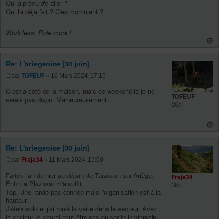
Qui a prévu d'y aller ?
Qui l'a déjà fait ? C'est comment ?
Work less, Ride more !
Re: L'ariegeoise [30 juin]
par
TOFEUF
» 10 Mars 2024, 17:15
C est a côté de la maison, mais ce weekend là je ne
TOFEUF
serais pas dispo. Malheureusement.
26p
Re: L'ariegeoise [30 juin]
par
Fraja34
» 11 Mars 2024, 15:00
Faites l'an dernier au départ de Tarascon sur Ariège.
Fraja34
Enfin la Plazusat m'a suffit.
36p
Top. Une rando pas donnée mais l'organisation est à la
hauteur.
J'étais solo et j'ai roulé la veille dans le secteur. Avec
la chaleur je n'aurai peut être pas du car le lendemain