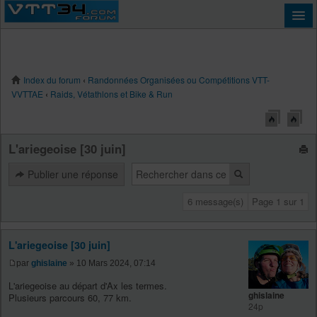
Index du forum
‹
Randonnées Organisées ou Compétitions VTT-
Connexion
VVTTAE
‹
Raids, Vétathlons et Bike & Run
L'ariegeoise [30 juin]
Publier une réponse
6 message(s)
Page
1
sur
1
L'ariegeoise [30 juin]
par
ghislaine
» 10 Mars 2024, 07:14
L'ariegeoise au départ d'Ax les termes.
ghislaine
Plusieurs parcours 60, 77 km.
24p