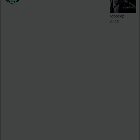
robocop
27.5p