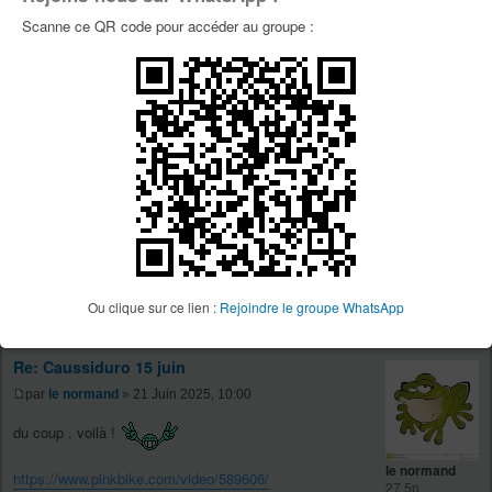
Scanne ce QR code pour accéder au groupe :
vive la retraite !
.
Re: Caussiduro 15 juin
par
ghislaine
» 12 Juin 2025, 19:49
ghislaine
24p
Work less, Ride more !
Ou clique sur ce lien :
Rejoindre le groupe WhatsApp
Re: Caussiduro 15 juin
par
le normand
» 21 Juin 2025, 10:00
du coup , voilà !
le normand
https://www.pinkbike.com/video/589606/
27.5p