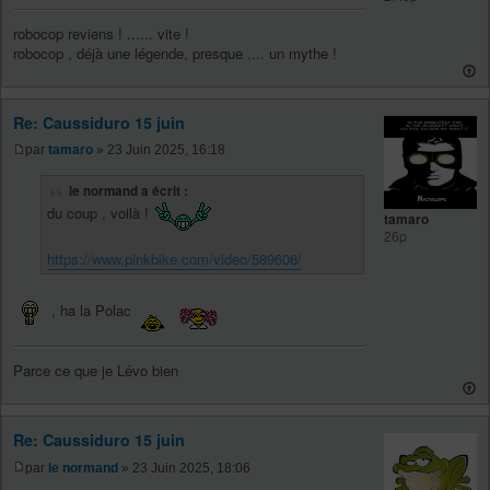
robocop reviens ! ...... vite !
robocop , déjà une légende, presque .... un mythe !
Re: Caussiduro 15 juin
par
tamaro
» 23 Juin 2025, 16:18
le normand a écrit :
du coup , voilà !
tamaro
26p
https://www.pinkbike.com/video/589606/
, ha la Polac
Parce ce que je Lévo bien
Re: Caussiduro 15 juin
par
le normand
» 23 Juin 2025, 18:06