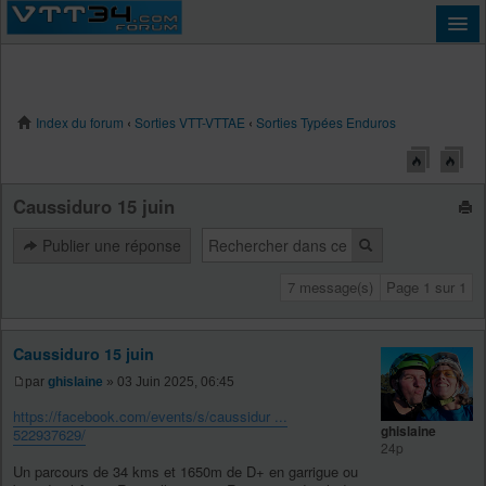
Index du forum
‹
Sorties VTT-VTTAE
‹
Sorties Typées Enduros
Connexion
Caussiduro 15 juin
Publier une réponse
7 message(s)
Page
1
sur
1
Caussiduro 15 juin
par
ghislaine
» 03 Juin 2025, 06:45
https://facebook.com/events/s/caussidur ...
ghislaine
522937629/
24p
Un parcours de 34 kms et 1650m de D+ en garrigue ou