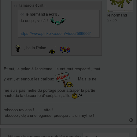
tamaro a écrit :
le normand a écrit :
le normand
27.5p
du coup , voilà !
https://www.pinkbike.com/video/589606/
, ha la Polac
Et oui, la polac à l'ancienne, ils ont tout respecté , tout
y est , et surtout les cailloux
. Mais je ne
me suis pas méfié du portage pour attraper la partie
haute de la descente d'hérépian , aille
robocop reviens ! ...... vite !
robocop , déjà une légende, presque .... un mythe !
Afficher les messages publiés depuis :