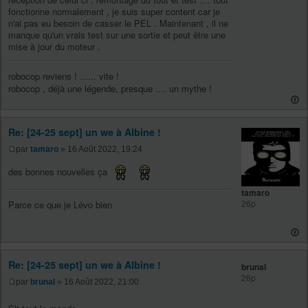
fonctionne normalement , je suis super content car je
n'ai pas eu besoin de casser le PEL . Maintenant , il ne
manque qu'un vrais test sur une sortie et peut être une
mise à jour du moteur .
robocop reviens ! ...... vite !
robocop , déjà une légende, presque .... un mythe !
Re: [24-25 sept] un we à Albine !
par
tamaro
» 16 Août 2022, 19:24
des bonnes nouvelles ça
tamaro
26p
Parce ce que je Lévo bien
Re: [24-25 sept] un we à Albine !
brunal
26p
par
brunal
» 16 Août 2022, 21:00