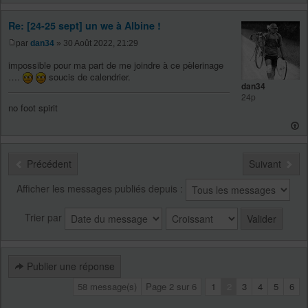
Re: [24-25 sept] un we à Albine !
par
dan34
» 30 Août 2022, 21:29
impossible pour ma part de me joindre à ce pèlerinage
….
soucis de calendrier.
dan34
24p
no foot spirit
Précédent
Suivant
Afficher les messages publiés depuis :
Trier par
Publier une réponse
58 message(s)
Page
2
sur
6
1
2
3
4
5
6