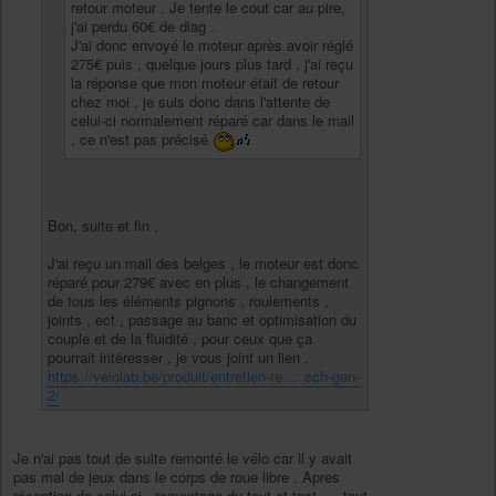
retour moteur . Je tente le cout car au pire,
j'ai perdu 60€ de diag .
J'ai donc envoyé le moteur après avoir réglé
275€ puis , quelque jours plus tard , j'ai reçu
la réponse que mon moteur était de retour
chez moi , je suis donc dans l'attente de
celui-ci normalement réparé car dans le mail
, ce n'est pas précisé
Bon, suite et fin ,
J'ai reçu un mail des belges , le moteur est donc
réparé pour 279€ avec en plus , le changement
de tous les éléments pignons , roulements ,
joints , ect , passage au banc et optimisation du
couple et de la fluidité . pour ceux que ça
pourrait intéresser , je vous joint un lien .
https://velolab.be/produit/entretien-re ... sch-gen-
2/
Je n'ai pas tout de suite remonté le vélo car il y avait
pas mal de jeux dans le corps de roue libre . Apres
réception de celui ci , remontage du tout et test .... tout