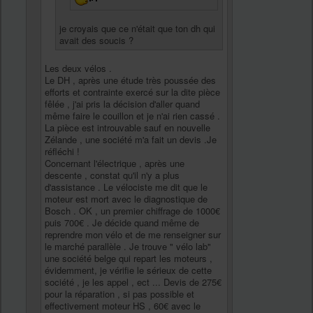
je croyais que ce n'était que ton dh qui
avait des soucis ?
Les deux vélos .
Le DH , après une étude très poussée des
efforts et contrainte exercé sur la dite pièce
fêlée , j'ai pris la décision d'aller quand
même faire le couillon et je n'ai rien cassé .
La pièce est introuvable sauf en nouvelle
Zélande , une société m'a fait un devis .Je
réfléchi !
Concernant l'électrique , après une
descente , constat qu'il n'y a plus
d'assistance . Le vélociste me dit que le
moteur est mort avec le diagnostique de
Bosch . OK , un premier chiffrage de 1000€
puis 700€ . Je décide quand même de
reprendre mon vélo et de me renseigner sur
le marché parallèle . Je trouve " vélo lab"
une société belge qui repart les moteurs ,
évidemment, je vérifie le sérieux de cette
société , je les appel , ect ... Devis de 275€
pour la réparation , si pas possible et
effectivement moteur HS , 60€ avec le