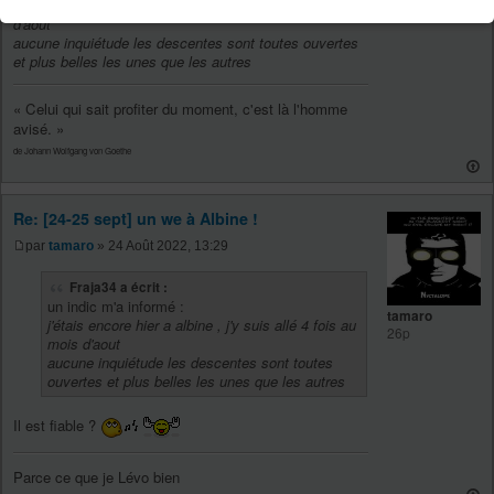
j'étais encore hier a albine , j'y suis allé 4 fois au mois
36p
d'aout
aucune inquiétude les descentes sont toutes ouvertes
et plus belles les unes que les autres
« Celui qui sait profiter du moment, c'est là l'homme
avisé. »
de Johann Wolfgang von Goethe
Re: [24-25 sept] un we à Albine !
par
tamaro
» 24 Août 2022, 13:29
Fraja34 a écrit :
un indic m'a informé :
tamaro
j'étais encore hier a albine , j'y suis allé 4 fois au
26p
mois d'aout
aucune inquiétude les descentes sont toutes
ouvertes et plus belles les unes que les autres
Il est fiable ?
Parce ce que je Lévo bien