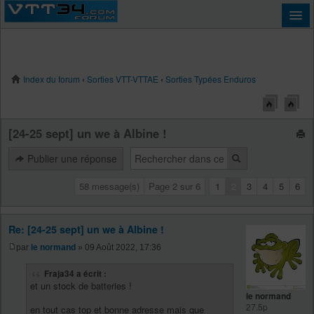
Index du forum
‹
Sorties VTT-VTTAE
‹
Sorties Typées Enduros
Connexion
[24-25 sept] un we à Albine !
Publier une réponse
58 message(s)
Page
2
sur
6
1
2
3
4
5
6
Re: [24-25 sept] un we à Albine !
par
le normand
» 09 Août 2022, 17:36
Fraja34 a écrit :
et un stock de batteries !
le normand
27.5p
en tout cas top et bonne adresse mais que