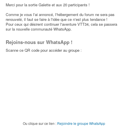
par
Fraja34
» 24 Août 2022, 10:25
Merci pour la sortie Galette et aux 20 participants !
Fraja34
tamaro a écrit :
Comme je vous l'ai annoncé, l'hébergement du forum ne sera pas
36p
Je viens de discuter avec mon pote Olivier pour
renouvelé, il faut se faire à l'idée que ce n'est plus tendance !
lui dire qu’il y avait un nouveau Albine de
Pour ceux qui désirent continuer l'aventure VTT34, cela se passera
programmé car il avait pas pu venir au précédent
sur la nouvelle communauté WhatsApp.
et il m’a dit qu’il avait entendu des trucs comme
quoi le responsable ONF aurait changé et serait
moins cool avec déjà plusieurs passages
Rejoins-nous sur WhatsApp !
interdits
Scanne ce QR code pour accéder au groupe :
j'ai vu qu'Alex commence à s'abonner à Albine il
faudrait lui demander. Sinon je vais essayer de
demander à Tchoupi pratiquement un local de l'étape.
« Celui qui sait profiter du moment, c'est là l'homme
avisé. »
de Johann Wolfgang von Goethe
Re: [24-25 sept] un we à Albine !
par
Fraja34
» 24 Août 2022, 11:03
Ou clique sur ce lien :
Rejoindre le groupe WhatsApp
un indic m'a informé :
Fraja34