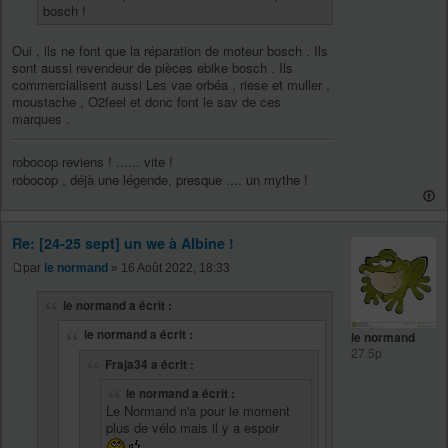
bosch !
Oui , ils ne font que la réparation de moteur bosch . Ils
sont aussi revendeur de pièces ebike bosch . Ils
commercialisent aussi Les vae orbéa , riese et muller ,
moustache , O2feel et donc font le sav de ces
marques .
robocop reviens ! ...... vite !
robocop , déjà une légende, presque .... un mythe !
Re: [24-25 sept] un we à Albine !
par
le normand
» 16 Août 2022, 18:33
le normand a écrit :
le normand a écrit :
le normand
27.5p
Fraja34 a écrit :
le normand a écrit :
Le Normand n'a pour le moment
plus de vélo mais il y a espoir