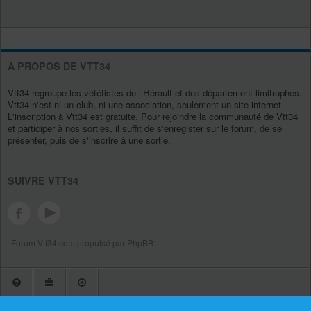
A PROPOS DE VTT34
Vtt34 regroupe les vététistes de l’Hérault et des département limitrophes.
Vtt34 n'est ni un club, ni une association, seulement un site internet.
L'inscription à Vtt34 est gratuite. Pour rejoindre la communauté de Vtt34
et participer à nos sorties, il suffit de s'enregister sur le forum, de se
présenter, puis de s'inscrire à une sortie.
SUIVRE VTT34
Forum Vtt34.com propulsé par PhpBB