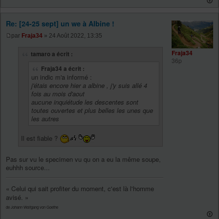
Re: [24-25 sept] un we à Albine !
par
Fraja34
» 24 Août 2022, 13:35
Fraja34
tamaro a écrit :
36p
Fraja34 a écrit :
un indic m'a informé :
j'étais encore hier a albine , j'y suis allé 4
fois au mois d'aout
aucune inquiétude les descentes sont
toutes ouvertes et plus belles les unes que
les autres
Il est fiable ?
Pas sur vu le specimen vu qu on a eu la même soupe,
euhhh source...
« Celui qui sait profiter du moment, c'est là l'homme
avisé. »
de Johann Wolfgang von Goethe