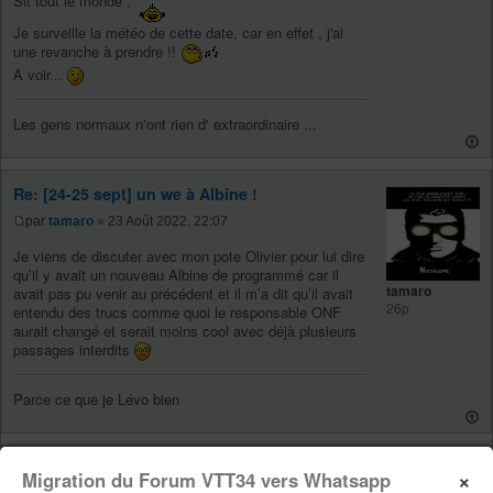
Slt tout le monde ,
Je surveille la météo de cette date, car en effet , j'ai
une revanche à prendre !!
A voir...
Les gens normaux n'ont rien d' extraordinaire ...
Re: [24-25 sept] un we à Albine !
par
tamaro
» 23 Août 2022, 22:07
Je viens de discuter avec mon pote Olivier pour lui dire
qu’il y avait un nouveau Albine de programmé car il
tamaro
avait pas pu venir au précédent et il m’a dit qu’il avait
26p
entendu des trucs comme quoi le responsable ONF
aurait changé et serait moins cool avec déjà plusieurs
passages interdits
Parce ce que je Lévo bien
Re: [24-25 sept] un we à Albine !
×
Migration du Forum VTT34 vers Whatsapp