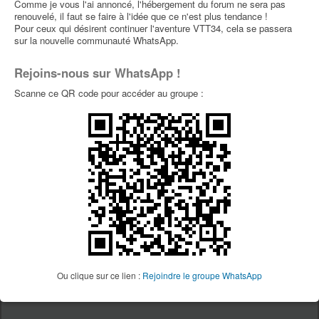
Comme je vous l'ai annoncé, l'hébergement du forum ne sera pas
renouvelé, il faut se faire à l'idée que ce n'est plus tendance !
QUI EST EN LIGNE ?
Pour ceux qui désirent continuer l'aventure VTT34, cela se passera
sur la nouvelle communauté WhatsApp.
Utilisateur(s) parcourant ce forum : Aucun utilisateur inscrit et 1 invité
Rejoins-nous sur WhatsApp !
Scanne ce QR code pour accéder au groupe :
VTT34
Site Vtt34
Page Facebook Vtt34
Page Youtube Vtt34
PUBLICITÉS
Ou clique sur ce lien :
Rejoindre le groupe WhatsApp