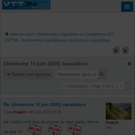
Index du forum
‹
Randonnées Organisées ou Compétitions VTT-
Connexion
VVTTAE
‹
Randonnées organisées par les clubs ou associations
[dimanche 15 juin 2025] caussiduro
Publier une réponse
11 message(s)
Page
2
sur
2
1
2
Re: [dimanche 15 juin 2025] caussiduro
par
Fraja34
» 01 Juil 2025, 10:15
les modos n'ont plus de pouvoir, le robot poste, rien ne
Fraja34
36p
va plus !!!!