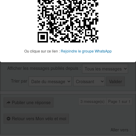
Re: Giant Trance X e+ 3
par
Boubou
» 19 Mai 2023, 17:19
C'est un super vélo bien suspendu et agile j'en suis très
Boubou
content, apres pour ce qui est de l'electrique il y a
12p
débat. J'étais longtemps contre mais quant tu y a
gouter....
Ou clique sur ce lien :
Rejoindre le groupe WhatsApp
Afficher les messages publiés depuis :
Trier par
3 message(s)
Page
1
sur
1
Publier une réponse
Retour vers Mon vélo et moi
Aller vers :