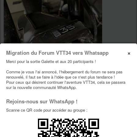
×
Migration du Forum VTT34 vers Whatsapp
Merci pour la sortie Galette et aux 20 participants !
Comme je vous l'ai annoncé, l'hébergement du forum ne sera pas
renouvelé, il faut se faire à l'idée que ce n'est plus tendance !
Re: Giant Trance X e+ 3
Pour ceux qui désirent continuer l'aventure VTT34, cela se passera
par
le normand
» 18 Mai 2023, 19:49
sur la nouvelle communauté WhatsApp.
Et bien, ça fait toujours plaisir de voir quelqu'un
Rejoins-nous sur WhatsApp !
fier de son spad , et de se régaler , même en électrique
le normand
Scanne ce QR code pour accéder au groupe :
27.5p
robocop reviens ! ...... vite !
robocop , déjà une légende, presque .... un mythe !