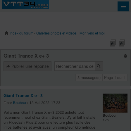
Index du forum
‹
Galeries photos et vidéos
‹
Mon vélo et moi
Connexion
Giant Trance X e+ 3
Publier une réponse
3 message(s)
Page
1
sur
1
Giant Trance X e+ 3
par
Boubou
» 18 Mai 2023, 17:23
Voila mon Giant Trance X e+3 2022 acheté tout
Boubou
récemment neuf chez Giant Béziers. J'y ai fait installé
12p
un Ridedash Plus 2 pour une lecture plus facile des
infos batteries et avoir aussi un compteur kilométrique