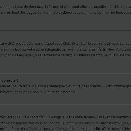
ckés dans la base de données du forum. Si vous souhaitez les modifier, rendez-vous s
lement en haut des pages du forum. Ce système vous permettra de modifier tous vos 
aire différent de celui dans lequel vous êtes. Si tel était le cas, rendez-vous sur vot
ire afin de trouver votre zone adéquate, par exemple Londres, Paris, New York, Sydn
lupart des réglages, n’est accessible qu’aux utilisateurs inscrits. Si vous n’êtes pas
s correcte !
aire et l’heure d’été mais que l’heure n’est toujours pas correcte, il est probable qu
ministrateur afin de lui communiquer ce problème.
m, soit personne n’a encore traduit le logiciel dans votre langue. Essayez de demand
 l’archive de langue que vous souhaitez. Si l’archive de langue désirée n’existe pas,
tion. Pour plus d’informations, veuillez vous rendre sur le site officiel (accessibl