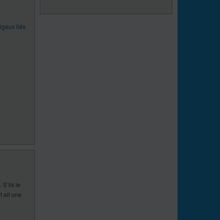
égaux liés
S’ils le
t ait une