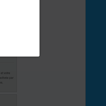
ent des
ne savez
ler
ce légale
ire du forum
illez
et votre
activée par
es.