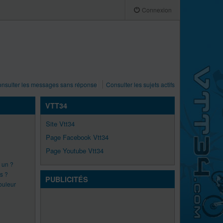
Connexion
nsulter les messages sans réponse
Consulter les sujets actifs
VTT34
Site Vtt34
Page Facebook Vtt34
Page Youtube Vtt34
e un ?
s ?
PUBLICITÉS
ouleur