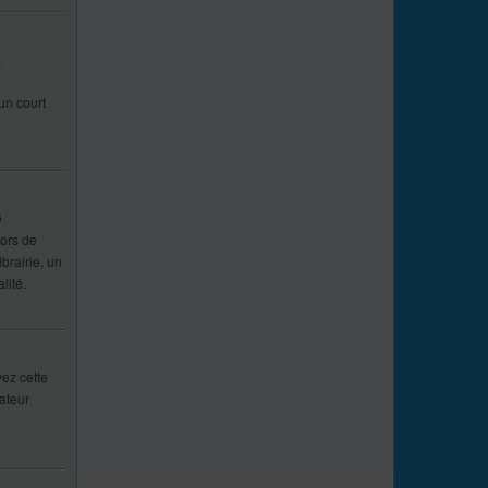
.
un court
e
lors de
brairie, un
lité.
vez cette
ateur