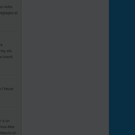
ur votre
réglages et
re
ey, etc.
 inscrit,
e l’heure
er à un
 vous êtes
e depuis un