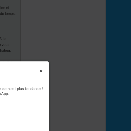
ion et
 de temps.
Si le
e vous
rateur,
té filtré en
×
e ce n'est plus tendance !
tsApp.
t
nscrivez-