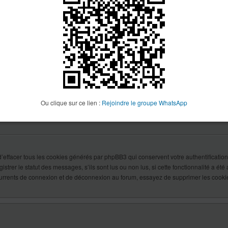
i des États-Unis d’Amérique qui demande aux sites internet collectant potentiellem
entement écrit des parents ou des tuteurs légaux des mineurs concernés. Si vous 
s de 13 ans inscrits sur votre forum, nous vous conseillons de contacter un conseil
nseignement. Veuillez noter que le phpBB Group ne peut pas vous fournir d’assistan
st décrit ci-dessous.
re adresse IP ou interdit le nom d’utilisateur que vous souhaitez utiliser. Le propriéta
Ou clique sur ce lien :
Rejoindre le groupe WhatsApp
 d’empêcher tous les nouveaux visiteurs de s’inscrire. Pour plus d’informations, veu
’effacer tous les cookies générés par phpBB3 qui conservent votre authentification 
rer le statut des messages, s’ils sont lus ou non lus, si cette fonctionnalité a été 
currents de connexion et de déconnexion au forum, essayez de supprimer les cooki