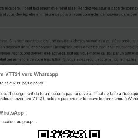
e récupéré, il peut facilement être réinitialisé. Rendez-vous sur la page de connex
ions et vous devriez être en mesure de pouvoir vous connecter de nouveau dans peu
asse. S’ils sont corrects, alors une des deux choses suivantes a pu s’être produite. 
 en dessous de 13 ans pendant l’inscription, vous devrez suivre les instructions qu
lles inscriptions doivent être activées, soit par vous-même ou soit par un administ
ait présente lors de votre inscription. Si vous aviez reçu un courriel, consultez les
bablement spécifié une mauvaise adresse de courrier électronique ou le courriel a é
rrier électronique que vous avez spécifiée était correcte, essayez de contacter un
um VTT34 vers Whatsapp
te et aux 20 participants !
é, l'hébergement du forum ne sera pas renouvelé, il faut se faire à l'idée qu
nt plus me connecter ?!
ontinuer l'aventure VTT34, cela se passera sur la nouvelle communauté Wha
é votre compte pour une quelconque raison. De plus, beaucoup de forums supprimen
certain temps afin de réduire la taille de leur base de données. Si tel était le cas, i
 WhatsApp !
iscussions sur le forum.
accéder au groupe :