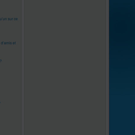
qu’un sur ce
 d’amis et
 ?
?