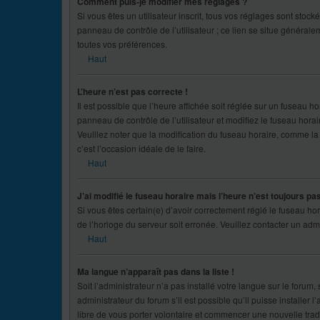
Comment puis-je modifier mes réglages ?
Si vous êtes un utilisateur inscrit, tous vos réglages sont sto
panneau de contrôle de l’utilisateur ; ce lien se situe généra
toutes vos préférences.
Haut
L’heure n’est pas correcte !
Il est possible que l’heure affichée soit réglée sur un fuseau hor
panneau de contrôle de l’utilisateur et modifiez le fuseau hora
Veuillez noter que la modification du fuseau horaire, comme la p
c’est l’occasion idéale de le faire.
Haut
J’ai modifié le fuseau horaire mais l’heure n’est toujours pa
Si vous êtes certain(e) d’avoir correctement réglé le fuseau hor
de l’horloge du serveur soit erronée. Veuillez contacter un ad
Haut
Ma langue n’apparaît pas dans la liste !
Soit l’administrateur n’a pas installé votre langue sur le foru
administrateur du forum s’il est possible qu’il puisse installer
libre de vous porter volontaire et commencer une nouvelle traduc