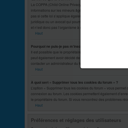
La COPPA (Child Online Privacy and Protection Act) est une lo
informations sur les mineurs âgés de moins de 13 ans un cons
pas si cette loi s’applique également aux mineurs âgés de moin
juridique ou un avocat qui pourront vous fournir ce type de re
et n’est donc pas l’organisme à contacter, excepté pour ce qui e
Haut
Pourquoi ne puis-je pas m’inscrire ?
Il est possible que le propriétaire du site internet ait banni vot
peut également avoir décidé de désactiver les inscriptions afin
contacter un administrateur du forum.
Haut
À quoi sert « Supprimer tous les cookies du forum » ?
L’option « Supprimer tous les cookies du forum » vous permet d
connexion au forum. Les cookies permettent également d’enregist
le propriétaire du forum. Si vous rencontrez des problèmes ré
Haut
Préférences et réglages des utilisateurs