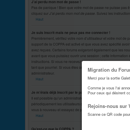
J’ai perdu mon mot de passe !
Pas de panique ! Bien que votre mot de passe ne puisse pas êtr
cliquez sur
J’ai perdu mon mot de passe
. Suivez les instruct
Haut
Je suis inscrit mais ne peux pas me connecter !
Premièrement, vérifiez votre nom d’utilisateur et votre mot de p
support de la COPPA est activé et que vous avez spécifié avoir
avez reçues. Certains forums exigeront également que les nouve
avant que vous puissiez ouvrir une session ; cette information ét
instructions. Si vous ne recevez pas de courriel, vous avez pro
tant que pourriel. Si vous êtes certain(e) que l’adresse de cou
Migration du For
administrateur.
Merci pour la sortie Galet
Haut
Comme je vous l'ai annonc
Je m’étais déjà inscrit par le passé mais je ne peux à prése
Pour ceux qui désirent c
Il est possible qu’un administrateur ait désactivé ou supprim
périodiquement les utilisateurs qui n’ont rien publiés depuis un 
Rejoins-nous sur
vous à nouveau et essayez de participer plus activement aux d
Scanne ce QR code pour 
Haut
Qu’est-ce que la COPPA ?