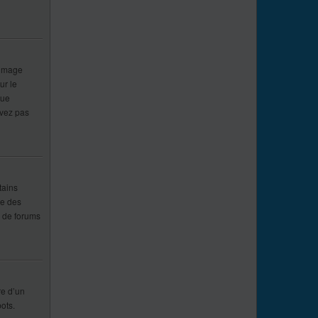
 image
ur le
que
uvez pas
tains
te des
p de forums
re d’un
ots.