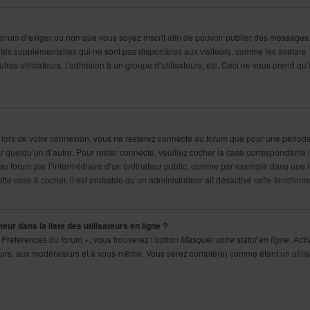
u forum d’exiger ou non que vous soyez inscrit afin de pouvoir publier des messages
ités supplémentaires qui ne sont pas disponibles aux visiteurs, comme les avatars
tres utilisateurs, l’adhésion à un groupe d’utilisateurs, etc. Ceci ne vous prend qu’
.
lors de votre connexion, vous ne resterez connecté au forum que pour une périod
par quelqu’un d’autre. Pour rester connecté, veuillez cocher la case correspondante 
 forum par l’intermédiaire d’un ordinateur public, comme par exemple dans une li
ette case à cocher, il est probable qu’un administrateur ait désactivé cette fonctionna
r dans la liste des utilisateurs en ligne ?
 Préférences du forum », vous trouverez l’option
Masquer votre statut en ligne
. Acti
teurs, aux modérateurs et à vous-même. Vous serez compté(e) comme étant un utilis