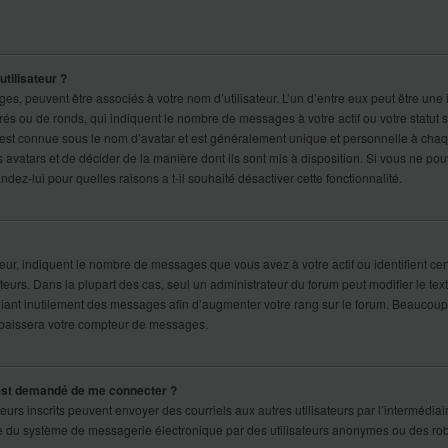
tilisateur ?
es, peuvent être associés à votre nom d’utilisateur. L’un d’entre eux peut être une
és ou de ronds, qui indiquent le nombre de messages à votre actif ou votre statut s
 est connue sous le nom d’avatar et est généralement unique et personnelle à cha
les avatars et de décider de la manière dont ils sont mis à disposition. Si vous ne po
ndez-lui pour quelles raisons a t-il souhaité désactiver cette fonctionnalité.
eur, indiquent le nombre de messages que vous avez à votre actif ou identifient cer
eurs. Dans la plupart des cas, seul un administrateur du forum peut modifier le tex
iant inutilement des messages afin d’augmenter votre rang sur le forum. Beaucou
 abaissera votre compteur de messages.
l m’est demandé de me connecter ?
sateurs inscrits peuvent envoyer des courriels aux autres utilisateurs par l’intermédiai
te du système de messagerie électronique par des utilisateurs anonymes ou des rob