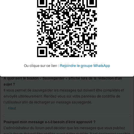
décision n’appartient qu’à l’administrateur du forum concerné, le phpBB
Group n’est en aucun cas responsable de ce qui est appliqué ou non. Pour
plus d’informations, veuillez contacter un administrateur du forum.
Haut
Comment puis-je rapporter des messages à un modérateur ?
Si l’administrateur du forum a activé cette fonctionnalité, un bouton à cette fin
devrait être affiché à côté du message que vous souhaitez rapporter. En
cliquant sur celui-ci, vous trouverez toutes les étapes nécessaires afin de
rapporter le message.
Haut
Ou clique sur ce lien :
Rejoindre le groupe WhatsApp
À quoi sert le bouton « Sauvegarder » affiché lors de la rédaction d’un
sujet ?
Il vous permet de sauvegarder les messages qui doivent être complétés et
envoyés ultérieurement. Rendez-vous sur votre panneau de contrôle de
l’utilisateur afin de recharger un message sauvegardé.
Haut
Pourquoi mon message a-t-il besoin d’être approuvé ?
L’administrateur du forum peut décider que les messages que vous publiez
sur le forum doivent être vérifiés avant d’être publiés. Il est également possible