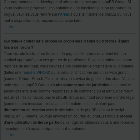
Ce programme a été développé et mis sous licence par le phpBB Group. Si
vous souhaitez proposer l’implantation d’une fonctionnalité ou rapporter un
bogue, veuillez vous rendre sur l’
Area51
du site internet de phpBB qui vous
met à disposition des ressources pour ce faire.
Haut
Qui dois-je contacter à propos de problèmes d’abus ou d’ordres légaux
liés à ce forum ?
Tous les administrateurs listés sur la page « L’équipe » devraient être un
contact approprié pour ces genres de problèmes. Si vous n’obtenez aucune
réponse de leur part, vous devriez alors contacter le propriétaire du domaine
(faites une
requête WHOIS
) ou, si celui-ci fonctionne sur un service gratuit
(comme Yahoo!, Free.fr, f2s.com, etc.), le service de gestion des abus. Veuillez
notez que le phpBB Group n’a
absolument aucune juridiction
et ne peut en
aucun cas être tenu comme responsable de comment, où et par qui ce forum
est utilisé. Ne contactez pas le phpBB Group pour tout problème d’ordre légal
(commentaire incessant, insultant, diffamatoire, etc.) qui n’ont
pas
directement de relation
avec le site internet de phpBB.com ou le script
phpBB en lui-même. Si vous envoyez un courriel au phpBB Group
à propos
d’une utilisation de tierce partie
de ce logiciel, attendez-vous à une réponse
laconique, ou à aucune réponse, tout simplement.
Haut