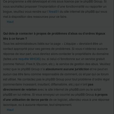
Ce programme a été développé et mis sous licence par le phpBB Group. Si
vous souhaitez proposer l’implantation d’une fonctionnalité ou rapporter un
bogue, veuillez vous rendre sur l’
Area51
du site internet de phpBB qui vous
met à disposition des ressources pour ce faire.
Haut
Qui dois-je contacter à propos de problèmes d’abus ou d’ordres légaux
liés à ce forum ?
Tous les administrateurs listés sur la page « L’équipe » devraient être un
contact approprié pour ces genres de problèmes. Si vous n’obtenez aucune
réponse de leur part, vous devriez alors contacter le propriétaire du domaine
(faites une
requête WHOIS
) ou, si celui-ci fonctionne sur un service gratuit
(comme Yahoo!, Free.fr, f2s.com, etc.), le service de gestion des abus. Veuillez
notez que le phpBB Group n’a
absolument aucune juridiction
et ne peut en
aucun cas être tenu comme responsable de comment, où et par qui ce forum
est utilisé. Ne contactez pas le phpBB Group pour tout problème d’ordre légal
(commentaire incessant, insultant, diffamatoire, etc.) qui n’ont
pas
directement de relation
avec le site internet de phpBB.com ou le script
phpBB en lui-même. Si vous envoyez un courriel au phpBB Group
à propos
d’une utilisation de tierce partie
de ce logiciel, attendez-vous à une réponse
laconique, ou à aucune réponse, tout simplement.
Haut