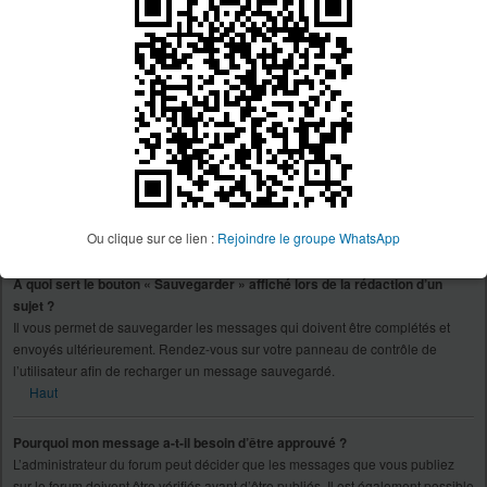
décision n’appartient qu’à l’administrateur du forum concerné, le phpBB
Group n’est en aucun cas responsable de ce qui est appliqué ou non. Pour
plus d’informations, veuillez contacter un administrateur du forum.
Haut
Comment puis-je rapporter des messages à un modérateur ?
Si l’administrateur du forum a activé cette fonctionnalité, un bouton à cette fin
devrait être affiché à côté du message que vous souhaitez rapporter. En
cliquant sur celui-ci, vous trouverez toutes les étapes nécessaires afin de
rapporter le message.
Haut
Ou clique sur ce lien :
Rejoindre le groupe WhatsApp
À quoi sert le bouton « Sauvegarder » affiché lors de la rédaction d’un
sujet ?
Il vous permet de sauvegarder les messages qui doivent être complétés et
envoyés ultérieurement. Rendez-vous sur votre panneau de contrôle de
l’utilisateur afin de recharger un message sauvegardé.
Haut
Pourquoi mon message a-t-il besoin d’être approuvé ?
L’administrateur du forum peut décider que les messages que vous publiez
sur le forum doivent être vérifiés avant d’être publiés. Il est également possible