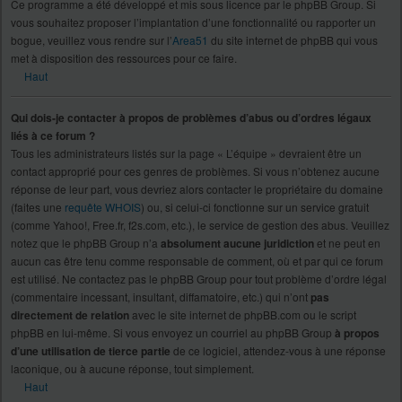
Ce programme a été développé et mis sous licence par le phpBB Group. Si
vous souhaitez proposer l’implantation d’une fonctionnalité ou rapporter un
bogue, veuillez vous rendre sur l’
Area51
du site internet de phpBB qui vous
met à disposition des ressources pour ce faire.
Haut
Qui dois-je contacter à propos de problèmes d’abus ou d’ordres légaux
liés à ce forum ?
Tous les administrateurs listés sur la page « L’équipe » devraient être un
contact approprié pour ces genres de problèmes. Si vous n’obtenez aucune
réponse de leur part, vous devriez alors contacter le propriétaire du domaine
(faites une
requête WHOIS
) ou, si celui-ci fonctionne sur un service gratuit
(comme Yahoo!, Free.fr, f2s.com, etc.), le service de gestion des abus. Veuillez
notez que le phpBB Group n’a
absolument aucune juridiction
et ne peut en
aucun cas être tenu comme responsable de comment, où et par qui ce forum
est utilisé. Ne contactez pas le phpBB Group pour tout problème d’ordre légal
(commentaire incessant, insultant, diffamatoire, etc.) qui n’ont
pas
directement de relation
avec le site internet de phpBB.com ou le script
phpBB en lui-même. Si vous envoyez un courriel au phpBB Group
à propos
d’une utilisation de tierce partie
de ce logiciel, attendez-vous à une réponse
laconique, ou à aucune réponse, tout simplement.
Haut