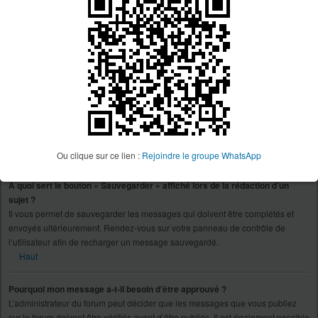
décision n’appartient qu’à l’administrateur du forum concerné, le phpBB
Group n’est en aucun cas responsable de ce qui est appliqué ou non. Pour
plus d’informations, veuillez contacter un administrateur du forum.
Haut
Comment puis-je rapporter des messages à un modérateur ?
Si l’administrateur du forum a activé cette fonctionnalité, un bouton à cette fin
devrait être affiché à côté du message que vous souhaitez rapporter. En
cliquant sur celui-ci, vous trouverez toutes les étapes nécessaires afin de
rapporter le message.
Haut
Ou clique sur ce lien :
Rejoindre le groupe WhatsApp
À quoi sert le bouton « Sauvegarder » affiché lors de la rédaction d’un
sujet ?
Il vous permet de sauvegarder les messages qui doivent être complétés et
envoyés ultérieurement. Rendez-vous sur votre panneau de contrôle de
l’utilisateur afin de recharger un message sauvegardé.
Haut
Pourquoi mon message a-t-il besoin d’être approuvé ?
L’administrateur du forum peut décider que les messages que vous publiez
sur le forum doivent être vérifiés avant d’être publiés. Il est également possible