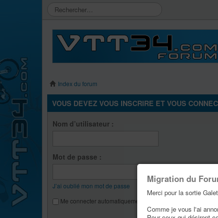
Index du forum
VOUS DEVEZ VOUS INSCRIRE ET VOUS CONNECT
Nom d’utilisateur :
Mot de passe :
Migration du For
J’ai oublié mon mot de passe
Merci pour la sortie Galet
Me connecter automatiquement lors de chaque visite
Comme je vous l'ai annonc
Pour ceux qui désirent c