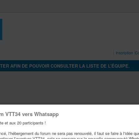
Inscription
Co
ER AFIN DE POUVOIR CONSULTER LA LISTE DE L’ÉQUIPE.
um VTT34 vers Whatsapp
te et aux 20 participants !
é, l'hébergement du forum ne sera pas renouvelé, il faut se faire à l'idée qu
ontinuer l'aventure VTT34, cela se passera sur la nouvelle communauté Wha